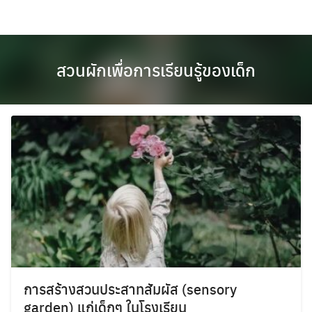
Skip
to
content
สวนผักเพื่อการเรียนรู้ของเด็ก
การสร้างสวนประสาทสัมผัส (sensory
garden) แก่เด็กๆ ในโรงเรียน