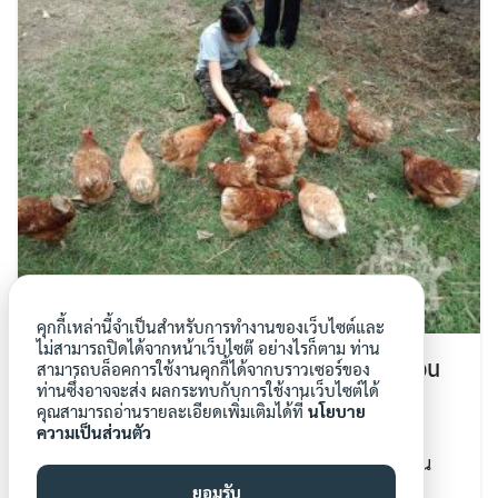
คุกกี้เหล่านี้จำเป็นสำหรับการทำงานของเว็บไซต์และ
ไม่สามารถปิดได้จากหน้าเว็บไซต๊ อย่างไรก็ตาม ท่าน
Land Lab: แหล่งเรียนรู้ธรรมชาติและพักผ่อน
สามารถบล็อคการใช้งานคุกกี้ได้จากบราวเซอร์ของ
ท่านซึ่งอาจจะส่ง ผลกระทบกับการใช้งานเว็บไซต์ได้
หย่อนใจนอกเมืองกรุง
คุณสามารถอ่านรายละเอียดเพิ่มเติมได้ที่
นโยบาย
10 ก.ย. 2018
ความเป็นส่วนตัว
Land Lab เป็นหนึ่งในโครงการของศูนย์การเรียนรู้ฯ บ้าน
คลอ […]
ยอมรับ