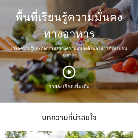
พื้นที่เรียนรู้ความมั่นคง
ทางอาหาร
เกร็ดความรู้และกิจกรรมสร้างความมั่นคงด้านอาหารสำหรับคน
ทุกกลุ่ม
play_circle_outline
รายละเอียดเพิ่มเติม
บทความที่น่าสนใจ