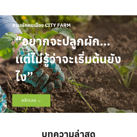
Skip
to
content
สวนผักคนเมือง CITY FARM
“อยากจะปลูกผัก…
เเต่ไม่รู้ว่าจะเริ่มต้นยัง
ไง”
คลิกเลย →
บทความล่าสุด