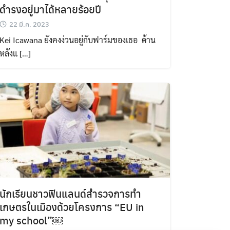
ดำรงอยู่มาได้หลายร้อยปี
22 มี.ค. 2023
Kei Icawana ยังคงง่วนอยู่กับฟาร์มของเธอ ด้าน
หลังแ […]
นักเรียนชาวฟินแลนด์สำรวจการทำ
เกษตรในเมืองด้วยโครงการ “EU in
my school”￼