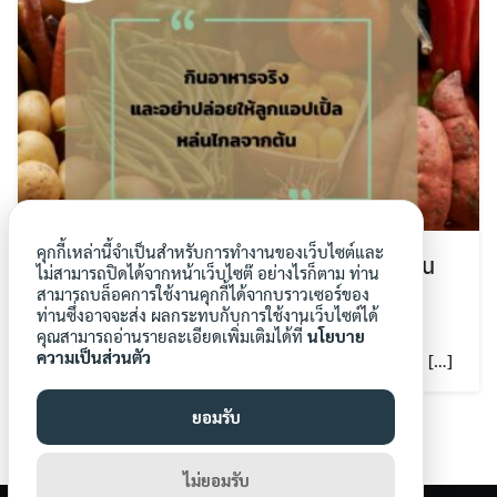
คุกกี้เหล่านี้จำเป็นสำหรับการทำงานของเว็บไซต์และ
กินอาหารจริง และอย่าปล่อยให้ลูกอปเปิ้ลหล่น
ไม่สามารถปิดได้จากหน้าเว็บไซต๊ อย่างไรก็ตาม ท่าน
ไกลต้น
สามารถบล็อคการใช้งานคุกกี้ได้จากบราวเซอร์ของ
ท่านซึ่งอาจจะส่ง ผลกระทบกับการใช้งานเว็บไซต์ได้
23 พ.ค. 2024
คุณสามารถอ่านรายละเอียดเพิ่มเติมได้ที่
นโยบาย
ความเป็นส่วนตัว
“การที่ใครสักคนต้องเขียนหนังสือแนะนำผู้คนให้ &#82 […]
ยอมรับ
1
2
…
4
ไม่ยอมรับ