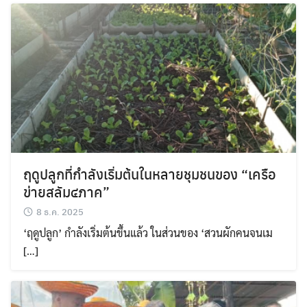
ฤดูปลูกที่กำลังเริ่มต้นในหลายชุมชนของ “เครือ
ข่ายสลัม๔ภาค”
8 ธ.ค. 2025
‘ฤดูปลูก’ กำลังเริ่มต้นขึ้นแล้ว ในส่วนของ ‘สวนผักคนจนเม
[…]