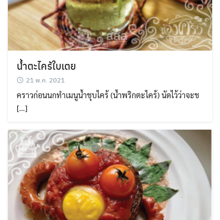
น้ำตะไคร้ใบเตย
21 พ.ค. 2021
คราวก่อนนกทำเมนูน้ำชุบไคร้ (น้ำพริกตะไคร้) นัดไว้ว่าจะช
[…]