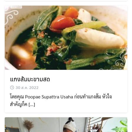
แกงส้มมะขามสด
30 ส.ค. 2022
โดยคุณ Poopae Supattra Usaha ก่อนทำแกงส้ม หัวใจ
สำคัญก็ค […]