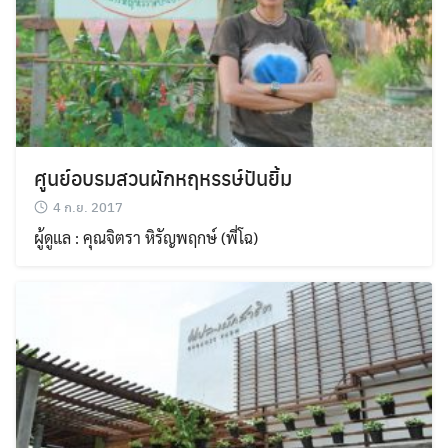
ศูนย์อบรมสวนผักหฤหรรษ์ปันยิ้ม
4 ก.ย. 2017
ผู้ดูแล : คุณจิตรา หิรัญพฤกษ์ (พี่โฉ)