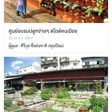
ศูนย์อบรมปลูกง่ายๆ สไตล์คนเมือง
22 ส.ค. 2017
ผู้ดูแล : ศิริกุล ซื่อต่อชาติ (คุณป้อม)