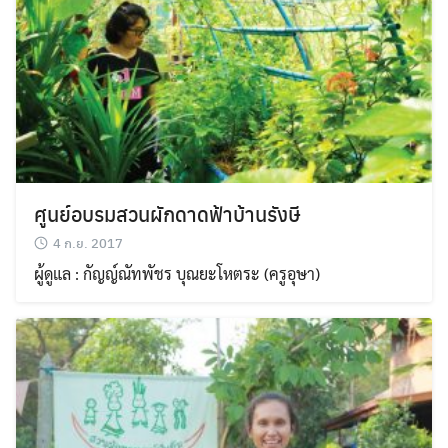
ศูนย์อบรมสวนผักดาดฟ้าบ้านรังษี
4 ก.ย. 2017
ผู้ดูแล : กัญญ์ณัทพัชร บุณยะโหตระ (ครูอุษา)