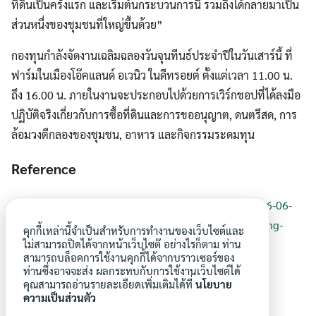
ที่ดินเป็นครั้งแรก และเริ่มต้นกระบวนการนี้ รวมถึงได้กลายมาเป็น
ส่วนหนึ่งของชุมชนที่ใหญ่ขึ้นด้วย”
กองทุนกำลังจัดงานเฉลิมฉลองวันจุนทีนธ์ประจำปีในวันเสาร์นี้ ที่
ฟาร์มในเมืองโอ๊คแลนด์ อเวนิว ในดีทรอยต์ ตั้งแต่เวลา 11.00 น.
ถึง 16.00 น. ภายในงานจะประกอบไปด้วยการเวิร์กชอปที่ได้ลงมือ
ปฏิบัติจริงเกี่ยวกับการซื้อที่ดินและการขออนุญาต, ดนตรีสด, การ
ล้อมวงตีกลองของชุมชน, อาหาร และกิจกรรมระดมทุน
Reference
https://www.michiganpublic.org/social-justice/2026-06-
18/detroit-black-farmer-land-fund-celebrates-creating-
คุกกี้เหล่านี้จำเป็นสำหรับการทำงานของเว็บไซต์และ
new-farmers-this-juneteenth
ไม่สามารถปิดได้จากหน้าเว็บไซต๊ อย่างไรก็ตาม ท่าน
สามารถบล็อคการใช้งานคุกกี้ได้จากบราวเซอร์ของ
ท่านซึ่งอาจจะส่ง ผลกระทบกับการใช้งานเว็บไซต์ได้
คุณสามารถอ่านรายละเอียดเพิ่มเติมได้ที่
นโยบาย
ความเป็นส่วนตัว