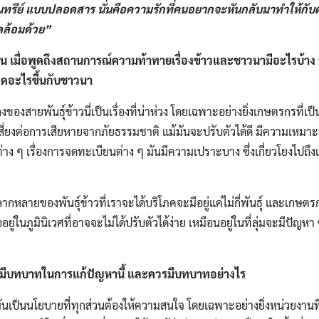
ีย์​ แบบปลอดสาร​ นั่นคือความรักที่คนอยากจะหันกลับมาทำให้กับตนเ
ดล้อมด้วย​”
มื่อพูดถึงสถานการณ์​ความท้าทายเรื่องข้าวและชาวนามีอะไรบ้าง​
กิดอะไรขึ้นกับชาวนา
ของสายพันธุ์​ข้าวนี่เป็นเรื่องที่น่าห่วง​ โดยเฉพาะ​อย่าง​ยิ่งเกษตรกรที่เป
มเสี่ยงต่อการเสียหายจากภัยธรรมชาติ​ แม้มันจะปรับตัวได้ดี​ มีความเหมาะส
 ๆ​ เรื่องการจดทะเบียน​ต่าง ๆ​ มันมีความเปราะบาง​ ซึ่งเกี่ยวโยงไปถึงเ
ลากหลาย​ของพันธุ์ข้าวที่เราจะได้บริโภคจะมีอยู่แค่ไม่กี่พันธุ์​ และเกษตร
ออยู่ในภูมินิเวศที่อาจจะไม่ได้ปรับตัวได้ง่าย เหมือนอยู่ในที่ลุ่มจะมีปัญหา
มีบทบาทในการแก้ปัญหา​นี้​ และควรมีบทบาท​อย่างไร​
ันเป็นนโยบาย​ที่ทุกส่วนต้องให้ความสนใจ​ โดยเฉพาะ​อย่าง​ยิ่งหน่วยงานที่