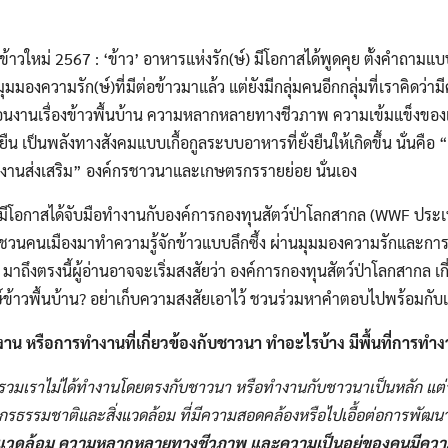
วใหม่ 2567 : ‘ข้าว’ อาหารแห่งรัก(ษ์) มีโอกาสได้พูดคุย ตั้งคำถามแบ
มุมมองความรัก(ษ์)ที่มีต่อข้าวมาแล้ว แต่ยังมีกลุ่มคนอีกกลุ่มที่เราคิดว
่อนงานเรื่องข้าวพื้นบ้าน ความหลากหลายทางชีวภาพ ความเข้มแข็งของ
ืน เป็นพลังทางสังคมแบบเกื้อกูลระบบอาหารที่ยั่งยืนให้เกิดขึ้น นั่นคือ
งานส่งเสริม” องค์กรชาวนาและเกษตรกรรายย่อย นั่นเอง
รามีโอกาสได้จับมือทำงานกับองค์การกองทุนสัตว์ป่าโลกสากล (WWF ประ
่อชวนคนเมืองมาทำความรู้จักข้าวแบบลึกซึ้ง ผ่านมุมมองความรักและกา
มาถึงตรงนี้ผู้อ่านอาจจะเริ่มสงสัยว่า องค์การกองทุนสัตว์ป่าโลกสากล เกี
์ข้าวพื้นบ้าน? อย่าเก็บความสงสัยเอาไว้ ชวนร่วมหาคำตอบไปพร้อมกับ
​ หรือการทำงานที่เกี่ยวข้องกับชาวนา​ ทำอะไรบ้าง​ มีพื้นที่การทำงา
รวมเราไม่ได้ทำงานโดยตรงกับชาวนา หรือทำงานกับชาวนาเป็นหลัก​ แต
ยากรธรรมชาติ​และสิ่งแวดล้อม ​ที่มีความสอดคล้องหรือไปเอื้อต่อการพัฒน
สิ่งแวดล้อม ความหลากหลาย​ทางชีวภาพ​ และความเป็นอยู่​ของคน​มีความส