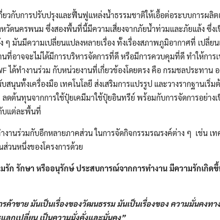
่ยวกับการปรับปรุง​และฟื้นฟูแหล่งน้ำธรรมชาติ​ให้เอื้อต่อระบบการผลิตแบบ
งหวัดนครพนม​ ซึ่งสองพื้นที่นี้มีความเสี่ยง​จากภัยน้ำท่วมและภัยแล้ง​ ซึ่
 ๆ​ มันมีความเปลี่ยนแปลงหลายเรื่อง​ ทั้งเรื่องสภาพภูมิอากาศ​ที่ เปลี
ที่อาจจะไม่ได้มีการบริหารจัดการที่ดี​ หรือมีการควบคุมที่ดี​ ทำให้กา
​ ได้ทำงานร่วม กับหน่วยงานที่เกี่ยวข้อง​โดยตรง​ คือ กรมชลประทาน​ อ
นับสนุนทั้งเครื่องมือ​ เทคโนโลยี​ ส่งเสริมการแปรรูป​ และวางรากฐานเริ่ม
ดต้นทุนจากการใช้ปุ๋ยเคมี​มาใช้ปุ๋ยอินทรีย์​ พร้อมกับการจัดการอย่า
บแต่ละพื้นที่​
งานร่วมกับอีกหลายภาคส่วน​ ในการจัดกิจกรรม​รณรงค์​ต่าง ๆ​ เช่น​ เทศก
ก็เป็นส่วนหนึ่งของโครงการด้วย
มรัก​ รักษา​ หรืออนุรักษ์​ ประสบการณ์​จากการทำงาน มีความรักเกิดขึ
รค้าขาย​ มันเป็นเรื่องของวัฒนธรร​ม​ มันเป็นเรื่องของ ความมั่นคงทา
แลกเปลี่ยน​ เป็นความมั่งคั่งและมั่นคง​”