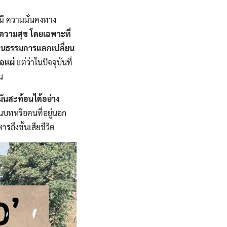
ังมี ความมั่นคงทาง
ความสุข​ โดยเฉพาะที่
ัฒนธรรม​การแลกเปลี่ยน
อแผ่​
แต่ว่าในปัจจุบันที่
น
​ มันสะท้อนได้อย่าง
นบท​หรือคนที่อยู่นอก
รถึงขั้นเสียชีวิต