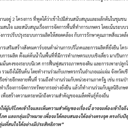
ินงานอยู่​ 2 โครงการ ที่พูดได้ว่าเข้าไปมีส่วนสนับสนุน​และผลักดันในชุมชน
ความสนใจ​ และสนับสนุน​เรื่องการจัดการพื้นที่ทำการเกษตร ​โดยเน้นระ
ถึงการปรับปรุงระบบการผลิตให้สอดค​ล้อง กับการรักษาคุณภาพสิ่งแวดล้
การเสริมสร้างสังคมคาร์บอน​ต่ำ​ผ่านการบริโภค​และการผลิตที่ยั่งยืน​ โครง
บการผลิต​ ตั้งแต่ต้นน้ำในพื้นที่ที่มีการทำเกษตรแบบเชิงเดี่ยว มาเป
วามมั่นคงของระบบนิเวศ การฟื้นฟูสมรรถภาพ​ของดิน และการเพาะปลูกโดยใ
ว​ รวมถึงไม้ยืนต้น​ โดยทำงานร่วมกับเกษตรกร​ในอำเภอแม่แจ่ม​ จังหวัดเ
เครือข่าย​อีกหลายพื้นที่ รวมถึงทำงานร่วมกับหน่วยงานภาครัฐ เช่น​ กรมป
จที่ทำเรื่องการจัดการทรัพยากรอย่างยั่งยืน​ แล้วก็ทำงานร่วมกับมูลนิธิเก
​ เพื่อสร้างความตระหนักถึงความสำคัญของเมล็ดพันธุ์​ท้องถิ่น
ำให้ผู้บริโภคเข้าใจและเห็นความสำคัญ​ของเรื่องนี้ อาจจะต้อง​เข้าใจ
บริโภค และกลุ่มเป้าหมาย​ เพื่อจะได้ตอบสนองได้อย่างตรงจุด ตรงกับ
มที่สนใจได้อย่างมีประสิทธิภาพ​”