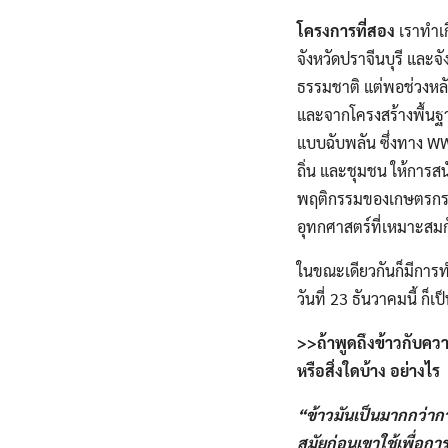
โครงการที่สอง
เราทำเกี
จังหวัดปราจีนบุรี​ และจั
ธรรมชาติ​ แต่พอช่วงหลัง
และจากโครงสร้างพื้นฐาน
แบบฉับพลัน ซึ่งทาง WWF
ถิ่น​ และชุมชน​ ให้การส
พฤติกรรม​ของเกษตรกร​ ล
อุทกศาสตร์​ที่เหมาะสมกั
ในขณะเดียวกันก็มีการทำ
วันที่​ 23​ ธันวาคม​นี้​ 
>>ถ้าพูดถึงข้าวกับควา
หรือสิ่งใดบ้าง​ อย่างไร
“ข้าวมันเป็นมากกว่ากา
สมัยก่อนเขาใช้เพื่อการ