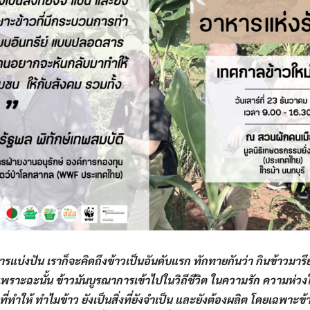
รแบ่งปัน​ เราก็จะคิดถึง​ข้าวเป็นอันดับแรก​ ทักทายกันว่า กินข้าวมารึย
 เพราะฉะนั้น​ ข้าวมันบูรณาการ​เข้าไปในวิถีชีวิต​ ในความรัก ความห่ว
ญที่ทำให้ ทำไมข้าว ยังเป็นสิ่งที่ยังจำเป็น และยังต้องผลิต​ โดยเฉพาะ​