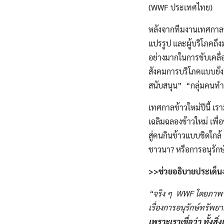
(WWF ประเทศไทย)
หลังจากทีมงานเทศกาลข้า
แปรรูป และผู้บริโภคถึง
อย่างมากในการขับเคลื
สังคมการบริโภคแบบยั่งย
สนับสนุน” “กลุ่มคนทำ
เทศกาลข้าวใหม่ปีนี้ เ
เฉลิมฉลองข้าวใหม่ เพื
สู่คนกินข้าวแบบชิดใกล้ 
ชาวนา? หรือการอนุรักษ
>>ช่วยอธิบายประเด็นงาน
“จริง ๆ​ WWF​ โดยภาพ
เรื่องการอนุรักษ์​ทรัพ
เพราะเราเชื่อว่า ทั้ง