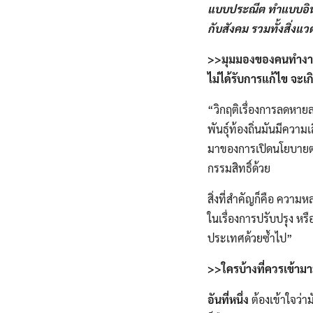
แบบประณีต​ ทำแบบอินทร
กับสังคม​ รวมทั้งสิ่งแว
>>มุมมองของคนทำงาน เ
ไม่ได้รับการแก้ไข จะเ
“วิกฤติ​เรื่องการลดหายลง
พันธุ์​ท้องถิ่นมันมีควา
มาของการเปิดนโยบาย​ต่าง
กรรมสิทธิ์​ด้วย
สิ่งที่สำคัญก็คือ ความห
ในเรื่องการปรับปรุง​ หรื
ประเทศด้วยซ้ำไป”
>>ใครบ้างที่ควรเข้ามา
อันที่หนึ่ง
ต้องเข้าใจว่าม