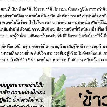
Search
Search
for:
ยคนที่้เป็นหนี้ แต่ก็ยังมีข้าว​ เขาก็ยังมีความพอใจและภูมิใจ​ เพราะว่าย
กข้าวมันเป็นความพอใจ​ เป็นจารีต​ เป็นวัฒนธรรม​ที่เขาทำแล้วเขามี
ิโภค​ จะเห็นได้ว่าเขาใส่ใจในการทำนา​ ทำด้วยความประณีต​ เป็นวิถีว
นช่วยให้ สังคมมีความเป็นสังคม​ มีความเป็นพี่เป็นน้อง​ เอื้อเฟื้อ​เผื่
รนา​และผู้รับจ้าง​ แต่ถึงกระนั้นเองมันก็ยังมีมิติความสัมพันธ์​ตรงนี้ให้เห็
าก็เปรียบเสมือนซูเปอร์​มาร์เก็ต​ของหมู่บ้าน​ เป็นตู้กับข้าวของหมู่บ้าน
ก็สามารถเกิดความมั่นคงในชีวิต​ สามารถยืนอยู่ได้
​ ผมไม่ค่อยเห็นคนในช
ารแล้วเสียชีวิต​ ซึ่งต่างจากในต่างประเทศ​ ที่ไม่มีอาหารกินแล้วอดอาหา