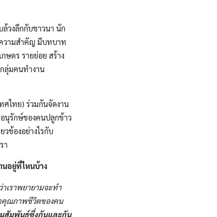
บล้วงลึกกับชาวนา นัก
่ามีความสำคัญ มีบทบาท
เกษตร รายย่อย สร้าง
 “กลุ่มคนทำงาน
เทศไทย) ร่วมกันจัดงาน
รอนุรักษ์ของคนปลูกข้าว
่ยวข้องอย่างไรกับ
เรา
นอยู่ที่ไหนบ้าง
่ว่าเราพยายาม​จะทำ
าคุณภาพ​ชีวิต​ของคน​
ัมพั​นธ์ซึ่งกันและกัน​