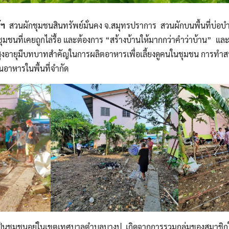
ู้ฯ
สวนผักชุมชนสินทรัพย์มั่นคง จ.สมุทรปราการ สวนผักบนพื้นที่บ่อบำบ
ุมชนที่เคยถูกไล่รื้อ และต้องการ “สร้างบ้านให้มากกว่าคำว่าบ้าน” แล
ู้สูงอายุมีบทบาทสำคัญในการผลิตอาหารเพื่อเลี้ยงดูคนในชุมชน การท
นอาหารในพื้นที่จำกัด
 เป็นชุมชนอยู่ในเขตเทศบาลตำบลบางปู เกิดจากการรวมกลุ่มของสมาชิก