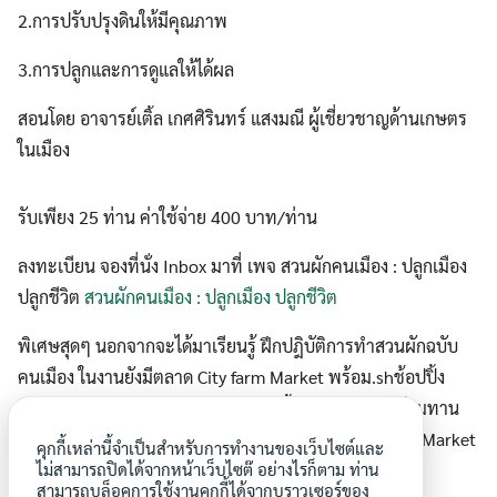
2.การปรับปรุงดินให้มีคุณภาพ
Search
Search
for:
3.การปลูกและการดูแลให้ได้ผล
สอนโดย อาจารย์เติ้ล เกศศิรินทร์ แสงมณี ผู้เชี่ยวชาญด้านเกษตร
ในเมือง
รับเพียง 25 ท่าน ค่าใช้จ่าย 400 บาท/ท่าน
ลงทะเบียน จองที่นั่ง Inbox มาที่ เพจ สวนผักคนเมือง : ปลูกเมือง
ปลูกชีวิต
สวนผักคนเมือง : ปลูกเมือง ปลูกชีวิต
พิเศษสุดๆ นอกจากจะได้มาเรียนรู้ ฝึกปฎิบัติการทำสวนผักฉบับ
คนเมือง ในงานยังมีตลาด City farm Market พร้อม.shช้อปปิ้ง
สินค้าทางการเกษตร ผัก ผลไม้ ไข่ไก่ เนื้อสัตว์ อาหารพร้อมทาน
ปัจจัยการผลิต ดิน ปุ๋ยหมัก ต้นกล้า จากร้านค้า City Farm Market
คุกกี้เหล่านี้จำเป็นสำหรับการทำงานของเว็บไซต์และ
มากกว่า 20 ร้านค้า อีกด้วย
ไม่สามารถปิดได้จากหน้าเว็บไซต๊ อย่างไรก็ตาม ท่าน
สามารถบล็อคการใช้งานคุกกี้ได้จากบราวเซอร์ของ