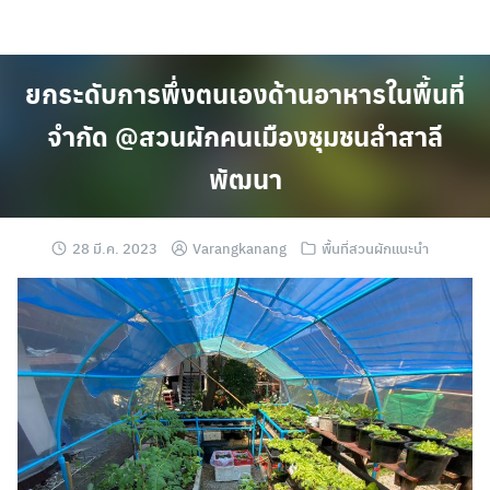
Skip
to
content
ยกระดับการพึ่งตนเองด้านอาหารในพื้นที่
จำกัด @สวนผักคนเมืองชุมชนลำสาลี
พัฒนา
28 มี.ค. 2023
Varangkanang
พื้นที่สวนผักแนะนำ