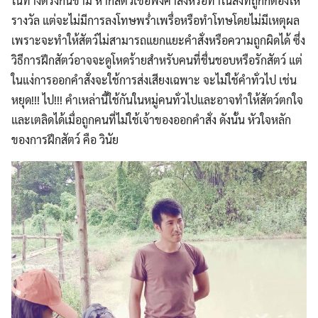
ในทางตรงกันข้าม หากสัตว์เชื้อฟังคำสั่งหรือทำในสิ่งที่ถูกก็ต้องให้
รางวัล แต่จะไม่มีการลงโทษพร่ำเพรื่อหรือทำโทษโดยไม่มีเหตุผล
เพราะจะทำให้สัตว์ไม่สามารถแยกแยะคำสั่งหรือความถูกผิดได้ ซึ่ง
วิธีการฝึกสัตว์อาจจะดูโหดร้ายสำหรับคนที่ชื่นชอบหรือรักสัตว์ แต่
ในแง่การออกคำสั่งจะใช้การส่งเสียงเฉพาะ จะไม่ใช้คำทั่วไป เช่น
หยุด!!! ไป!!! คำเหล่านี้ใช้กันในหมู่คนทั่วไปและอาจทำให้สัตว์ตกใจ
และเตลิดได้เมื่อถูกคนที่ไม่ใช้เจ้าของออกคำสั่ง ดังนั้น หัวใจหลัก
ของการฝึกสัตว์ คือ วินัย