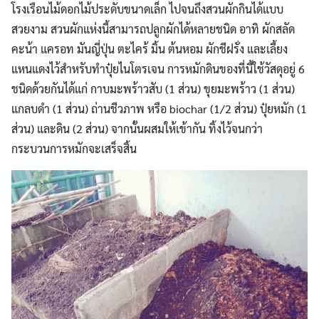
โรงเรือนไม้ดอกไม้ประดับขนาดเล็ก ไปจนถึงสวนผักกินได้แบบ
สวยงาม สวนผักแห่งนี้สามารถปลูกผักได้หลายชนิด อาทิ ผักสลัด
คะน้า แครอท มันญี่ปุ่น ตะไคร้ มิ้น ต้นหอม ผักชีฝรั่ง และเลี้ยง
แหนแดงไว้สำหรับทำปุ๋ยไนโตรเจน การหมักดินของที่นี้ใช้วัสดุอยู่ 6
ชนิดด้วยกันได้แก่ กาบมะพร้าวสับ (1 ส่วน) ขุยมะพร้าว (1 ส่วน)
แกลบดำ (1 ส่วน) ถ่านชีวภาพ หรือ biochar (1/2 ส่วน) ปุ๋ยหมัก (1
ส่วน) และดิน (2 ส่วน) จากนั้นผสมให้เข้ากัน ทิ้งไว้จนกว่า
กระบวนการหมักจะเสร็จสิ้น