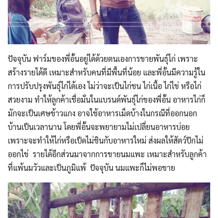
ปัจจุบัน ฟาร์มของพี่อั้นอยู่ได้ด้วยตนเองการขายพันธุ์ไก่ เพราะ
สร้างรายได้ดี เหมาะสำหรับคนที่มีพื้นที่น้อย และพี่อั้นมีความรู้ใน
การปรับปรุงพันธุ์ไก่ได้เอง ไม่ว่าจะเป็นไก่ชน ไก่เนื้อ ไก่ไข่ หรือไก่
สวยงาม ทำให้ลูกค้าเชื่อมั่นในแบรนด์พันธุ์ไก่ของพี่อั้น อาหารไก่ก็
มักจะเป็นเศษข้าวแกง อาจใช้อาหารเม็ดบ้างในกรณีที่ออกนอก
บ้านเป็นเวลานาน โดยพี่อั้นจะพยายามไม่เปลี่ยนอาหารบ่อย
เพราะจะทำให้ไก่หรือเป็ดไม่ชินกับอาหารใหม่ ส่งผลให้สัตว์ปีกไม่
ออกไข่ รายได้อีกส่วนมาจากการขายนมแพะ เหมาะสำหรับลูกค้า
ที่แพ้นมวัวและเป็นภูมิแพ้ ปัจจุบัน นมแพะก็ไม่พอขาย