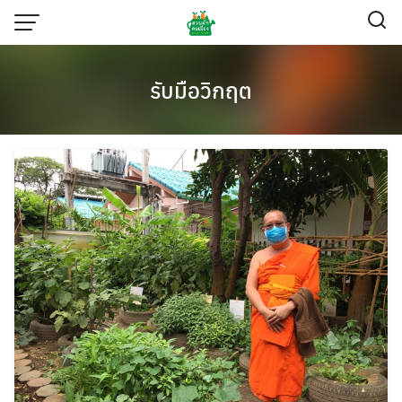
Skip
to
content
รับมือวิกฤต