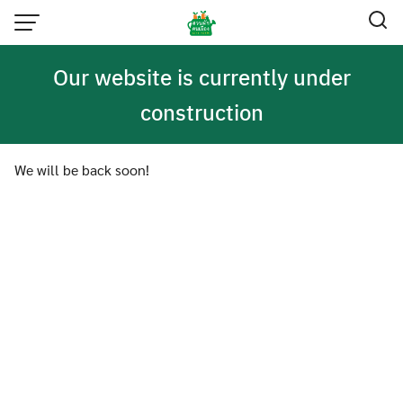
Skip
to
content
Our website is currently under
construction
We will be back soon!