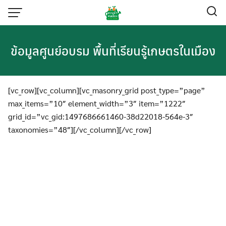
Skip
to
content
ข้อมูลศูนย์อบรม พื้นที่เรียนรู้เกษตรในเมือง
[vc_row][vc_column][vc_masonry_grid post_type=”page”
max_items=”10″ element_width=”3″ item=”1222″
grid_id=”vc_gid:1497686661460-38d22018-564e-3″
taxonomies=”48″][/vc_column][/vc_row]