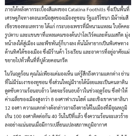
ภายใต้หลังคากระเบื้องสีแดงของ Catalina Foothills ซึ่งเป็นพื้นที่
เศรษฐกิจทางตอนเหนือสุดของเมืองทูซอน รัฐแอริโซนา มีผ้าห่มสี
เขียวของทะเลทราย ได้แก่ กระบองเพชรที่มีหนามแหลม ใบยัคคะ
รูปดาบ และแขนขาที่แหลมคมของต้นปาโลเวิร์ดและต้นเมสกีต มุ่ง
หน้าลงใต้สู่เมือง และพืชพันธุ์ก็บางลง ต้นไม้หายากเป็นพิเศษทาง
ด้านทิศใต้ของเมือง ซึ่งมีร้านค้า โรงเรียน และอาคารที่อยู่อาศัยแผ่
ขยายไปทั่วพื้นที่ที่ปูด้วยคอนกรีต
ในวันฤดูร้อน คุณไม่เพียงแค่มองเห็น แต่รู้สึกถึงความแตกต่าง ย่าน
ที่ไม่มีร่มเงาของทูซอน ซึ่งส่วนใหญ่มีรายได้น้อยและเป็นคนลาติน
ดูดซับความร้อนอบอ้าว โดยจะร้อนอบอ้าวในช่วงฤดูร้อน ซึ่งทำให้
ค่าเฉลี่ยของเมืองสูงกว่า 8 องศาฟาเรนไฮต์ และเชิงเขาคาตาลินา
12 องศา ความแตกต่างดังกล่าวอาจถึงตายได้ในเมืองที่มีอุณหภูมิ
เกิน 100 องศาติดต่อกัน 40 วันในปีที่แล้ว ซึ่งความร้อนจะเลวร้าย
ลงอย่างแน่นอนเมื่อมีการเปลี่ยนแปลงสภาพภูมิอากาศ