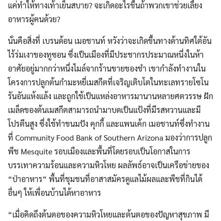
แค่ทำให้ทางเท้าเย็นสบาย? จะเกิดอะไรขึ้นถ้าพวกเขาช่วยเลี้ยง
อาหารผู้คนด้วย?
นั่นคือสิ่งที่ เบรนด้อน เมอชานท์ หวังว่าจะเกิดขึ้นทางด้านทิศใต้อัน
ไร้ร่มเงาของทูซอน ซึ่งเป็นเมืองที่มีประชากรประมาณหนึ่งในห้า
อาศัยอยู่มากกว่าหนึ่งไมล์จากร้านขายของชำ เขากำลังทำงานใน
โครงการปลูกต้นกำมะหยี่เมสกีตที่เจริญเติบโตในทะเลทรายโซโน
รันอันแห้งแล้ง และถูกใช้เป็นแหล่งอาหารมานานหลายศตวรรษ ฝัก
เมล็ดของต้นเมสกีตสามารถนำมาบดเป็นแป้งที่มีรสหวานและมี
โปรตีนสูง ซึ่งใช้ทำขนมปัง คุกกี้ และแพนเค้ก เมอชานท์ซึ่งทำงาน
ที่ Community Food Bank of Southern Arizona มองว่าการปลูก
พืช Mesquite รอบเมืองและพื้นที่โดยรอบเป็นโอกาสในการ
บรรเทาความร้อนและความหิวโหย ผลลัพธ์อาจเป็นเครือข่ายของ
“ป่าอาหาร” พื้นที่ชุมชนที่อาสาสมัครดูแลไม้ผลและพืชที่กินได้
อื่นๆ ให้เพื่อนบ้านได้หาอาหาร
“เมื่อคิดถึงต้นตอของความหิวโหยและต้นตอของปัญหาสุขภาพ มี