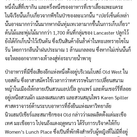
หนึ่งในสี่ที่เขากิน และครึ่งหนึ่งของอาหารที่เขาเลี้ยงแพะแคระ
ไนจีเรียนั้นเก็บเกี่ยวจากพืชในป่าของละแวกนั้น “เปอร์เซ็นต์เหล่า
นั้นอาจมากกว่านั้นมากหากฉันทุ่มเทเวลามากขึ้นในการเก็บเกี่ยว”
ต้นไม้และพุ่มไม้มากกว่า 1,700 ต้นที่กลุ่มของ Lancaster ปลูกไว้
ยังได้กักเก็บน้ำไว้เป็นตัน ซึ่งเป็นสินค้าอันล้ำค่าในทะเลทรายโซโน
รัน โดยการกลืนน้ำฝนประมาณ 1 ล้านแกลลอน ซึ่งหากไม่เช่นนั้นก็
จะไหลออกจากทางเท้าลงสู่ท่อระบายน้ำพายุ
ป่าอาหารที่มีชื่อเสียงอีกแห่งหนึ่งตั้งอยู่บริเวณโบสถ์ Old West ใน
บอสตัน ซึ่งอาสาสมัครใช้เวลากว่าทศวรรษในการเปลี่ยนสนาม
หญ้าในเมืองให้กลายเป็นสวนแอปเปิ้ล ลูกแพร์ และต้นเชอร์รี่ที่ลอย
อยู่เหนือสวนผัก แมลงผสมเกสร และสวนสมุนไพร Karen Spiller
ศาสตราจารย์ด้านระบบอาหารที่ยั่งยืนแห่งมหาวิทยาลัย
นิวแฮมป์เชียร์และสมาชิกของ Old กล่าวว่าผลผลิตตั้งแต่มะเขือ
เทศ มะเขือยาว ไปจนถึงแตงฤดูหนาว ได้รับการบริจาคให้กับ
Women’s Lunch Place ซึ่งเป็นที่พักพิงสำหรับผู้หญิงที่ไม่มีที่อยู่