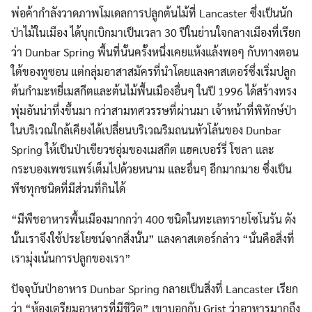
พ่อค้ากำลังวาดภาพโมเดลการปลูกต้นไม้ที่ Lancaster ซึ่งเป็นนัก
ป่าไม้ในเมือง ได้บุกเบิกมาเป็นเวลา 30 ปีในย่านใจกลางเมืองที่เรียก
ว่า Dunbar Spring พื้นที่นั้นครั้งหนึ่งเคยแห้งแล้งพอๆ กับทางตอน
ใต้ของทูซอน แต่กลุ่มอาสาสมัครที่นำโดยแลงคาสเตอร์ซึ่งเริ่มปลูก
ต้นกำมะหยี่เมสกีตและต้นไม้พื้นเมืองอื่นๆ ในปี 1996 ได้สร้างทรง
พุ่มอันน่าทึ่งขึ้นมา กว่าสามทศวรรษที่ผ่านมา เจ้าหน้าที่พิทักษ์ป่า
ในบริเวณใกล้เคียงได้เปลี่ยนบริเวณริมถนนหัวโล้นของ Dunbar
Spring ให้เป็นป่าเขียวชอุ่มของเมสกีต แฮคเบอร์รี่ โชลา และ
กระบองเพชรแพร์เต็มไปด้วยหนาม และอื่นๆ อีกมากมาย ซึ่งเป็น
พืชทุกชนิดที่มีส่วนที่กินได้
“มีพืชอาหารพื้นเมืองมากกว่า 400 ชนิดในทะเลทรายโซโนรัน ดัง
นั้นเราจึงใช้ประโยชน์จากสิ่งนั้น” แลงคาสเตอร์กล่าว “นั่นคือสิ่งที่
เรามุ่งเน้นการปลูกของเรา”
ปัจจุบันป่าอาหาร Dunbar Spring กลายเป็นสิ่งที่ Lancaster เรียก
ว่า “ห้องเตรียมอาหารที่มีชีวิต” เขาบอกกับ Grist ว่าอาหารมากถึง