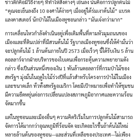
ข่าวดีก็คือมีวิธีง่ายๆ ที่ทำให้สิ่งต่างๆ เย็นลง นั่นคือการปลูกต้นไม้
“คุณจะเย็นลงถึง 10 องศาได้ง่ายๆ เมื่ออยู่ใต้ร่มเงาต้นไม้” แบรด
แลงคาสเตอร์ นักป่าไม้ในเมืองทูซอนกล่าว “มันเจ๋งกว่ามาก”
การเคลื่อนไหวกำลังดำเนินอยู่เพื่อเติมพื้นที่ตามหัวมุมถนนของ
เมืองและที่ดินเปล่าที่มีสวนต้นไม้ รัฐบาลเมืองทูซอนซึ่งให้คำมั่นว่า
จะปลูกต้นไม้ 1 ล้านต้นภายในปี 2573 เมื่อเร็วๆ นี้ได้รับเงิน 5 ล้าน
ดอลลาร์จากฝ่ายบริหารของไบเดนเพื่อกระตุ้นความพยายามดัง
กล่าว ซึ่งเป็นส่วนหนึ่งของเงิน 1 พันล้านดอลลาร์ที่กรมป่าไม้ของ
สหรัฐฯ มุ่งมั่นในฤดูใบไม้ร่วงปีที่แล้วสำหรับโครงการป่าไม้ในเมือง
และขนาดเล็ก ทั่วทั้งสหรัฐอเมริกา โดยมีเป้าหมายเพื่อทำให้ชุมชน
มีความยืดหยุ่นต่อการเปลี่ยนแปลงสภาพภูมิอากาศและความร้อน
จัดมากขึ้น
แต่ในทูซอนและเมืองอื่นๆ ความคิดริเริ่มในการปลูกต้นไม้สามารถ
จัดการได้มากกว่าอุณหภูมิที่ร้อนจัด จะเกิดอะไรขึ้นถ้าต้นไม้ใหม่
หลายล้านต้นของทูซอน—และส่วนที่เหลือของประเทศ—ไม่เพียง