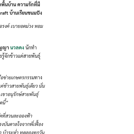
ื้นบ้าน ความรักที่มี
raft
บ้านเรียนขนมปัง
ญจรงค์​ เบายอดม่วง​ หอม
ัญญา​
นวลคง
​ นักทำ
คยรู้จักข้าวแค่สายพันธุ์​
ครือข่ายเกษตรกรรม
ทาง
ค่ข้าวสายพันธุ์​เดียว​ นั่น
เขาอนุรักษ์สายพันธุ์​
นี้
”
ด
ที่สวนละอองฟ้า​
แรงบันดาลใจจากพี่เฟื้อง
่า
บ้าระห่ำ
ทดลองทุกวัน​