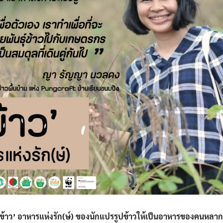
ข้าว’ อาหารแห่งรัก(ษ์) ของนักแปรรูปข้าวให้เป็นอาหารของคนหลา