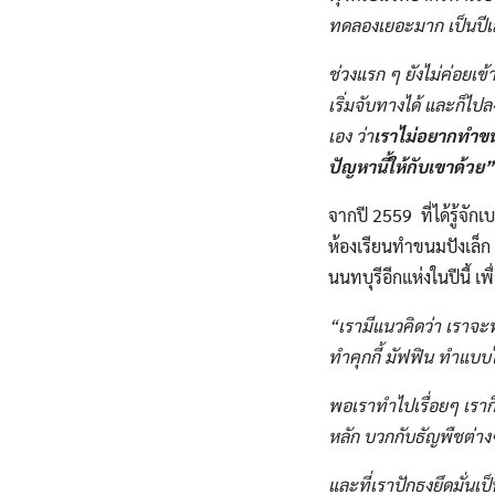
ทดลองเยอะมาก​ เป็นปี
ช่วงแรก
ๆ​ ยังไม่ค่อยเข
เริ่มจับทางได้​ และก็ไปล
เอง​ ว่า
เราไม่อยากทำขนม
ปัญหานี้ให้กับเขาด้วย”
จากปี​ 2559 ที่ได้รู้จัก
ห้องเรียนทำขนมปังเล็ก ๆ​
นนทบุรีอีกแห่งในปีนี้​ เ
“เรามีแนวคิดว่า​ เราจะท
ทำคุกกี้​ มัฟฟิน​​ ทำแบบ
พอเราทำไปเรื่อยๆ​ เราก็
หลัก​ บวกกับธัญพืช​ต่าง
และที่เราปักธงยึดมั่นเ