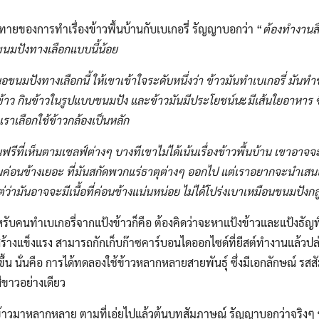
ายของการทำเรื่องข้าวพื้นบ้านกับเบเกอรี่​ รัญญาบอกว่า​​ “
ต้องทำงานสื
ขนมปังทางเลือกแบบนี้น้อย
ขนมปังทางเลือกนี้​ ให้เขาเข้าใจระดับหนึ่งว่า​ ข้าวมันทำเบเกอรี่​ มันทำข
ข้าว​ กินข้าวในรูปแบบขนมปัง​ และข้าวมันมีประโยชน์น
ะ
มีเส้นใยอาหาร ซึ
ะเราเลือกใช้ข้าวกล้องเป็นหลัก
นฟรีที่เห็นตามเชลฟ์ต่างๆ​ บางทีเขาไม่ได้เน้นเรื่องข้าวพื้นบ้าน​ เขาอาจ
ั้นค่อนข้างเยอะ​ ที่มันสกัดพวกแร่ธาตุต่างๆ​ ออกไป​ แต่เราอยากจะนำเส
แต่ว่ามันอาจจะมีเนื้อที่ค่อนข้างแน่นหน่อย​ ไม่ได้โปร่งเบาเหมือนขนมปัง​ก
ับคนทำเบเกอรี่จากแป้งข้าวก็คือ​ ต้องคิดว่าจะหาแป้งข้าวและแป้งธัญพ
งสร้าง​แข็งแรง​ สามารถกักเก็บก๊าซคาร์บอนไดออกไซด์​ที่ยีสต์ทำงานแล้ว
้น​ นั่นคือ​ การได้ทดลองใช้ข้าวหลากหลายสายพันธุ์​ ซึ่งมีเอกลักษณ์​ รสสัมผั
สีขาวอย่างเดียว
้าวมาหลากหลาย​ ตามที่เอ่ยไปแล้วต้นบทสัมภาษณ์​ รัญญาบอกว่าจริงๆ​ ช