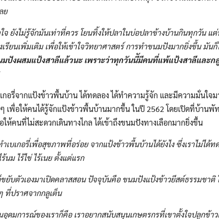
เลย
้าใจ​ ยังไม่รู้จักมันเท่าที่ควร โยนทิ้งให้ปลาในบ่อปลาข้างบ้านกินทุกวัน​ 
งเรียนเพิ่มเติม เพื่อให้เข้าใจวิทยาศาสตร์
การทำขนมปังมากยิ่งขึ้น​ มัน
ปังผสมแป้งสาลีแล้วนะ​ เพราะว่าทุกวันนีัมีคนที่แพ้แป้งสาลี​และกลู
เบเกอรี่จากแป้งข้าวพื้นบ้าน​ ได้ทดลอง​ ได้ทำความรู้จัก​ และมีความมั่นใจมา
 เพื่อให้คนได้รู้จักแป้งข้าวพื้นบ้านมากขึ้น​ ในปี​ 2562 โดยเปิดที่บ้านพัทล
พื่อให้คนที่ไม่สะดวกเดินทางไกล​ ได้เข้าถึงขนมปังทางเลือกมากยิ่งขึ้น
ำเบเกอรี่เพื่อสุขภาพที่อร่อย​ จากแป้งข้าวพื้นบ้านได้ยังไง​ ซึ่งเราไม่ได
ไร้นม
ไร้ไข่
ไร้เนย
ตั้งแต่แรก
ขยับตัวเองมาเปิดคลาสสอน​ ปัจจุบัน​คือ​ ขนมปังแป้งข้าวยีสต์​ธรรมชาติ​​ ใ
ๆ​ ที่ปราศจาก​กลูเต็น
ป็นอุดมการณ์ของเราก็คือ​ เราอยากสนับสนุน​เกษตรกรที่เขาตั้งใจปลูกข