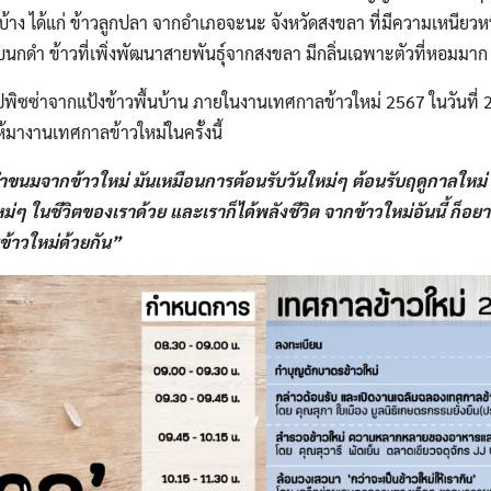
​อยู่บ้าง​ ได้แก่​ ข้าวลูกปลา​ จากอำเภอ​จะนะ​ จังหวัดสงขลา​ ที่มีความเหนี
ล็บนกดำ​ ข้าวที่เพิ่งพัฒนาสายพันธุ์​จากสงขลา​ มีกลิ่นเฉพาะตัว​ที่หอมมาก
ิซซ่าจากแป้งข้าวพื้นบ้าน​ ภายในงานเทศกาลข้าวใหม่​ 2567 ในวันที่ 23​
มางานเทศกาลข้าวใหม่ในครั้งนี้
ำขนมจากข้าวใหม่​ มันเหมือนการต้อนรับวันใหม่ๆ​ ต้อนรับฤดูกาล​ใหม่​ 
หม่ๆ​ ในชีวิตของเราด้วย​
และเราก็ได้พลังชีวิต
จากข้าวใหม่อันนี้​ ก็
ข้าวใหม่ด้วยกัน”