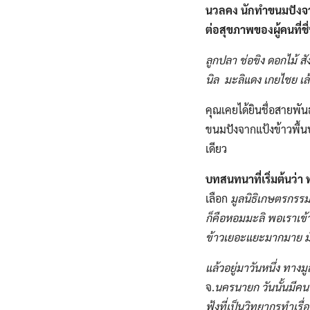
นวลคง นักทำขนมปังจากแป
ต่อสุขภาพของผู้คนที่ช
ลูกปลา​ ช่อขิง​ ดอกไม้​
นิล มะลิแดง​ เกยไชย​ เล
คุณเคยได้ยินชื่อสายพันธุ
ขนมปังจากแป้งข้าวพื้นบ
เดียว
บทสนทนาที่เริ่มต้นว่า
เลือก
มูลนิธิ​เกษตรกรรม​ย
ก็คือหอมมะลิ​ พอเราเข
ข้าวเยอะแยะมากมาย​ มั
แล้วอยู่มาวันหนึ่ง​ ทางมู
จ.
นครนายก วันนั้นมี
คน
ฟุ้งที่เป็นวิทยากรทำเรื