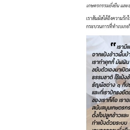
เกษตรกร​รมยั่งยืน​ และ
เราสัมผัสได้ถึงความรักใ
กระบวนการที่ทำเบเกอรี่จ