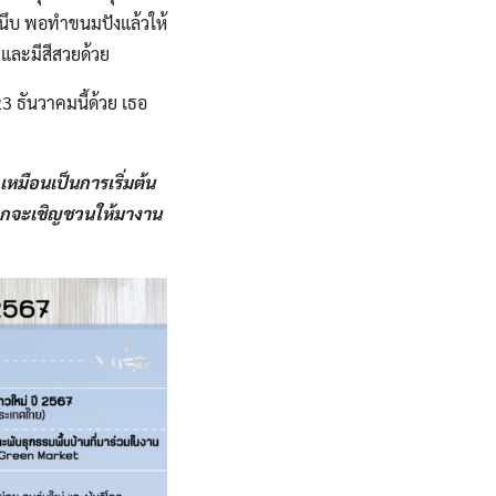
ยวหนึบ​ พอทำขนมปังแล้วให้
​ และมีสีสวยด้วย
 ธันวาคมนี้ด้วย​ เธอ
เหมือนเป็นการเริ่มต้น
อยากจะเชิญชวนให้มางาน