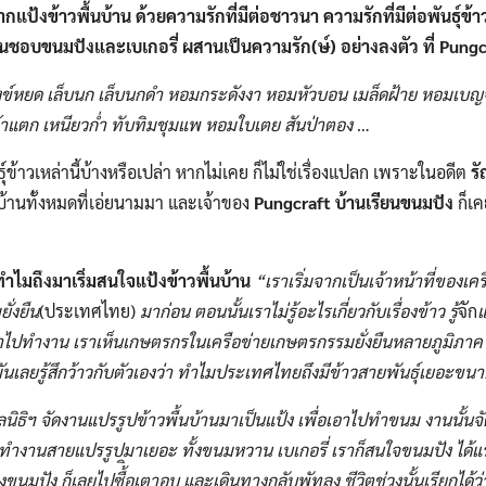
้งข้าวพื้นบ้าน ด้วยความรักที่มีต่อชาวนา ความรักที่มีต่อพันธุ์ข้าวพ
ื่นชอบขนมปังและเบเกอรี่ ผสานเป็นความรัก(ษ์) อย่างลงตัว ที่ Pungc
 สังข์หยด​ เล็บนก​ เล็บนกดำ​ หอมกระดังงา​ หอมหัวบอน​ เมล็ดฝ้าย​ หอมเบ
้าแตก​ เหนียวก่ำ​ ทับทิมชุมแพ หอมใบเตย​ สันป่าตอง​
…
์ข้าว​เหล่านี้บ้างหรือเปล่า​ หากไม่เคย​ ก็ไม่ใช่เรื่องแปลก เพราะในอดีต
ร
้าน​ทั้งหมดที่เอ่ยนามมา และเจ้าของ​
Pungcraft
บ้านเรียนขนมปัง
​ ก็เ
ทำไมถึงมาเริ่มสนใจแป้งข้าวพื้นบ้าน​
“
เราเริ่มจากเป็นเจ้าหน้าที่ของเ
ั่งยืน
(ประเทศไทย)
​มาก่อน​ ตอนนั้นเราไม่รู้อะไรเกี่ยวกับเรื่องข้าว​ รู้
จัก
แ
้าไปทำงาน​ เราเห็นเกษตรกรในเครือข่าย​
เกษตรกรรมยั่งยืนหลายภูมิภาค
นเลยรู้สึกว้าวกับตัวเองว่า​ ทำไมประเทศไทย
ถึง
มีข้าวสายพันธุ์​เยอะขนาด
ลนิธิ​ฯ​ จัดงานแปรรูป​ข้าว
พื้นบ้าน
มาเป็นแป้ง​ เพื่อ
เอา
ไปทำขนม​
งานนั้นจั
ทำงานสายแปรรูป
มา
เยอะ
ทั้งขนมหวาน​ เบเกอรี่​ เราก็สนใจขนมปัง​ ได้
่องขนมปัง
ก็เลยไปซื้ิอเตาอบ
และ
เดินทาง
กลับพัทลุง​
ชีวิตช่วงนั้นเรียกได้ว