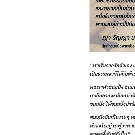
“เราเริ่มจากรักตัวเอง​ 
เป็นธรรมชาติให้กับตัวเอ
พอเราทำขนมปัง​ ขนมปัง
เราก็อยากจะเลือกทำที่ม
ขนมปัง​ ให้ขนมปังบำบ
ขนมปังมันเป็นงานๆ​ หนึ
ทำอะไรอยู่​ เรารู้ว่าเร
สมดุลที่เดินคู่กันไป​”