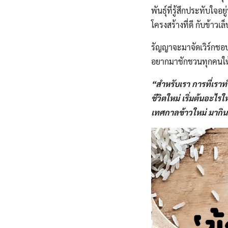
พันธุ์​ที่รู้สึกประทับใจ
โครงสร้างที่ดี​ กับข้าวเ
รัญญาจะมาจัดเวิร์กชอปพ
อยากมาชักชวนทุกคนให้
“สำหรับเรา​ การที่เราท
ชีวิตใหม่​ เริ่มต้นอะไรใ
เทศกาล​ข้าวใหม่​ มา
กิน