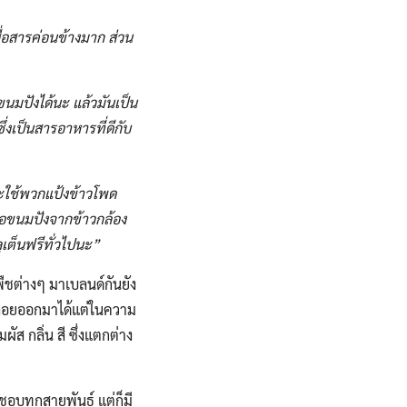
่อสารค่อนข้างมาก​ ส่วน
นมปัง​ได้นะ​ แล้วมันเป็น
่งเป็นสารอาหาร​ที่ดีกับ
จะใช้พวกแป้งข้าวโพด​
นอขนมปังจากข้าวกล้อง​
ลูเต็นฟรีทั่วไปนะ”
ืชต่างๆ​ มาเบลนด์กันยัง
ปล่อยออกมาได้​แต่ในความ
ส​ กลิ่น​ สี​ ซึ่งแตกต่าง
อบทุกสายพันธุ์ แต่ก็มี