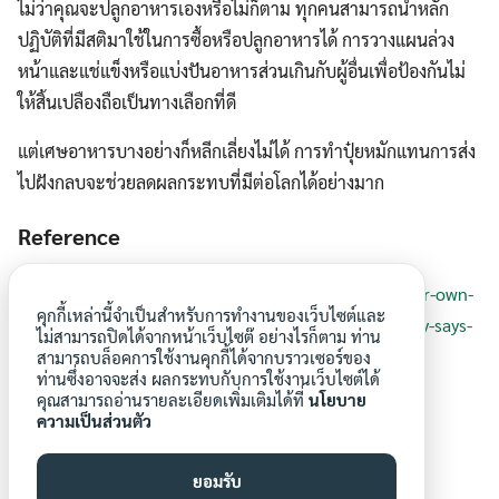
ไม่ว่าคุณจะปลูกอาหารเองหรือไม่ก็ตาม ทุกคนสามารถนำหลัก
ปฏิบัติที่มีสติมาใช้ในการซื้อหรือปลูกอาหารได้ การวางแผนล่วง
หน้าและแช่แข็งหรือแบ่งปันอาหารส่วนเกินกับผู้อื่นเพื่อป้องกันไม่
ให้สิ้นเปลืองถือเป็นทางเลือกที่ดี
แต่เศษอาหารบางอย่างก็หลีกเลี่ยงไม่ได้ การทำปุ๋ยหมักแทนการส่ง
ไปฝังกลบจะช่วยลดผลกระทบที่มีต่อโลกได้อย่างมาก
Reference
https://theconversation.com/people-who-grow-their-own-
คุกกี้เหล่านี้จำเป็นสำหรับการทำงานของเว็บไซต์และ
fruit-and-veg-waste-less-food-and-eat-more-healthily-says-
ไม่สามารถปิดได้จากหน้าเว็บไซต๊ อย่างไรก็ตาม ท่าน
research-212572
สามารถบล็อคการใช้งานคุกกี้ได้จากบราวเซอร์ของ
ท่านซึ่งอาจจะส่ง ผลกระทบกับการใช้งานเว็บไซต์ได้
คุณสามารถอ่านรายละเอียดเพิ่มเติมได้ที่
นโยบาย
ความเป็นส่วนตัว
ยอมรับ