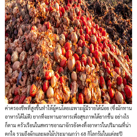
ค่าครองชีพที่สูงขึ้นทำให้ผู้คนโดยเฉพาะผู้มีรายได้น้อย (ซึ่งมักทาน
อาหารได้ไม่ดี) ยากที่จะทานอาหารเพื่อสุขภาพได้ยากขึ้น อย่างไร
ก็ตาม ครัวเรือนในสหราชอาณาจักรยังคงทิ้งอาหารในปริมาณที่น่า
ตกใจ รวมถึงผักและผลไม้ประมาณกว่า 68 กิโลกรัมในแต่ละปี