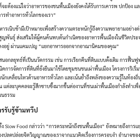
ยิ่งที่จะต้องแน่ใจว่าอาหารของชนพื้นเมืองยังคงได้รับการเคารพ ปกป้อง
์การทำอาหารทั่วโลกของเรา”
Search
าหารเนิบช้ามีเป้าหมายเพื่อสร้างความตระหนักรู้ถึงความพยายามอย่างต่
Search
for:
ูญพันธุ์ ส่งเสริมให้ผู้คนค้นพบต้นกำเนิดของอาหารพื้นเมืองในชีวิตป
งคงอยู่ ผ่านแคมเปญ “แยกอาหารออกจากอาณานิคมของคุณ”
กลยุทธ์ที่เป็นนวัตกรรม เช่น การเรียกคืนที่ดินแบบดั้งเดิม การฟื้นฟูพั
ารจัดการที่ดินที่ยั่งยืนมาใช้โดยชุมชนชนเผ่าพื้นเมือง โครงการริเริ่มท
ักเคลื่อนไหวด้านอาหารทั่วโลก และเน้นย้ำถึงพลังของความรู้ในท้องถิ่น
ล่านั้น แต่ละบุคคลจะรู้สึกซาบซึ้งมากขึ้นต่องานที่ชนเผ่าพื้นเมืองกำลังทำ
ฒนธรรม
รับรู้ข้ามทวีป
่อตั้ง Slow Food กล่าวว่า “การตระหนักถึงชนพื้นเมือง” ยังหมายถึงกา
ต้องปลดปล่อยจิตวิญญาณของเราจากแนวคิดเรื่องการครอบงำ อำนาจขอ