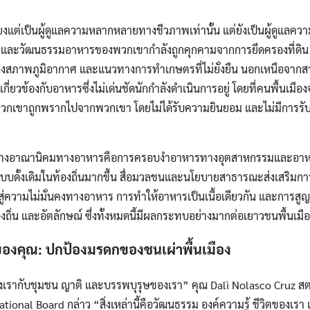
ียงแต่เป็นผู้ดูแลความหลากหลายทางชีวภาพเท่านั้น แต่ยังเป็นผู้ดูแลค
ถีชีวิตและวัฒนธรรมอาหารของพวกเขากำลังถูกคุกคามจากการยึดครองที่ดิน
สภาพภูมิอากาศ และแนวทางการทำเกษตรที่ไม่ยั่งยืน นอกเหนือจากสาเหต
เกี่ยวข้องกับอาหารซึ่งไม่เด่นชัดนักกำลังดำเนินการอยู่ โดยที่คนพื้นเม
กเขาถูกพรากไปจากพวกเขา โดยไม่ได้รับความยินยอม และไม่มีการรับ
สร้างอาณานิคมทางอาหารคือการครอบงำอาหารทางอุตสาหกรรมและอาหารโล
แบบดั้งเดิมในท้องถิ่นมากขึ้น สื่อมวลชนและนโยบายสาธารณะส่งเสริม
สู่ความไม่มั่นคงทางอาหาร การทำให้อาหารเป็นเนื้อเดียวกัน และการสูญ
ถิ่น และอัตลักษณ์ ซึ่งทั้งหมดนี้มีผลกระทบอย่างมากต่อเยาวชนพื้นเมื
งคุณ: ปกป้องมรดกของชนเผ่าพื้นเมือง
งเรากับชุมชน ญาติ และบรรพบุรุษของเรา” คุณ Dalì Nolasco Cruz สตร
ional Board กล่าว “สิ่งเหล่านี้คือวัฒนธรรม องค์ความรู้ ชีวิตของเร