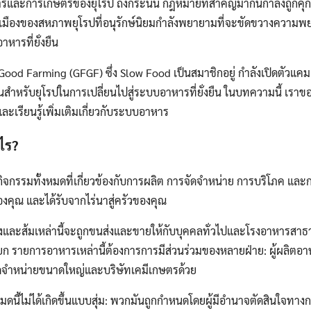
ละการเกษตรของยุโรป ถึงกระนั้น กฎหมายที่สำคัญมากนี้กำลังถูกคุกค
เมืองของสหภาพยุโรปที่อนุรักษ์นิยมกำลังพยายามที่จะขัดขวางควา
หารที่ยั่งยืน
d Farming (GFGF) ซึ่ง Slow Food เป็นสมาชิกอยู่ กำลังเปิดตัวแคม
วนสำหรับยุโรปในการเปลี่ยนไปสู่ระบบอาหารที่ยั่งยืน ในบทความนี้ เรา
รียนรู้เพิ่มเติมเกี่ยวกับระบบอาหาร
ไร?
กรรมทั้งหมดที่เกี่ยวข้องกับการผลิต การจัดจำหน่าย การบริโภค แล
ของคุณ และได้รับจากไร่นาสู่ครัวของคุณ
รั่งและส้มเหล่านี้จะถูกขนส่งและขายให้กับบุคคลทั่วไปและโรงอาหารสาธา
ยก รายการอาหารเหล่านี้ต้องการการมีส่วนร่วมของหลายฝ่าย: ผู้ผลิตอาหา
้จัดจำหน่ายขนาดใหญ่และบริษัทเคมีเกษตรด้วย
มดนี้ไม่ได้เกิดขึ้นแบบสุ่ม: พวกมันถูกกำหนดโดยผู้มีอำนาจตัดสินใจทางก