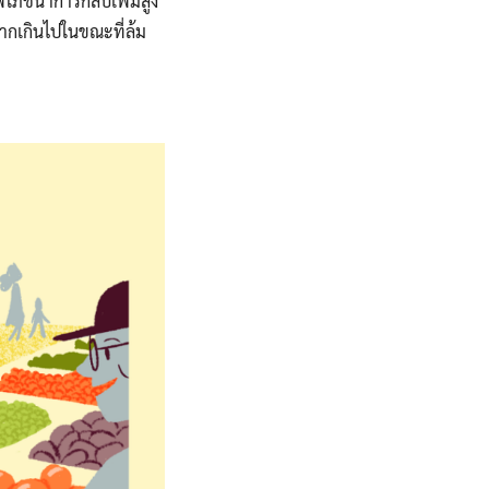
โภชนาการกลับเพิ่มสูง
มากเกินไปในขณะที่ล้ม