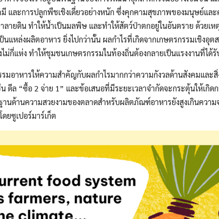
๋ยเคมี และการปลูกพืชเชิงเดี่ยวอย่างหนัก ซึ่งคุกคามสุขภาพของมนุษย
ลายดิน ทำให้น้ำเป็นมลพิษ และทำให้สัตว์ป่าตกอยู่ในอันตราย ด้วยเหตุน
เป็นแหล่งผลิตอาหาร ยิ่งไปกว่านั้น ผลกำไรที่เกิดจากเกษตรกรรมเชิงอุ
ไม่กี่แห่ง ทำให้ชุมชนเกษตรกรรมในท้องถิ่นต้องกลายเป็นแรงงานที่ได้รับ
รมอาหารให้ความสำคัญกับผลกำไรมากกว่าความกังวลด้านสังคมและสิ่งแ
 ดีล “ซื้อ 2 จ่าย 1” และข้อเสนอที่มีระยะเวลาจำกัดจะกระตุ้นให้เกิดก
รฐานด้านความสวยงามของตลาดสำหรับผลิตภัณฑ์อาหารยังสูงเกินความจ
งโดยซูเปอร์มาร์เก็ต