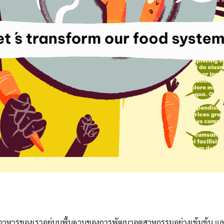
าหารของเราอยู่บนพื้นฐานของการพัฒนาอุตสาหกรรมอย่างเข้มข้น แล