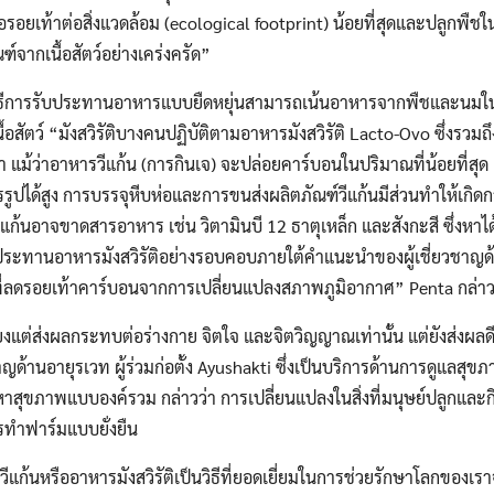
อยเท้าต่อสิ่งแวดล้อม (ecological footprint) น้อยที่สุดและปลูกพืชในท
ณฑ์จากเนื้อสัตว์อย่างเคร่งครัด”
Search
Search
วิธีการรับประทานอาหารแบบยืดหยุ่นสามารถเน้นอาหารจากพืชและนม
for:
้อสัตว์ “มังสวิรัติบางคนปฏิบัติตามอาหารมังสวิรัติ Lacto-Ovo ซึ่งรวม
้ว่าอาหารวีแก้น (การกินเจ) จะปล่อยคาร์บอนในปริมาณที่น้อยที่สุด แต
รูปได้สูง การบรรจุหีบห่อและการขนส่งผลิตภัณฑ์วีแก้นมีส่วนทำให้เกิ
แก้นอาจขาดสารอาหาร เช่น วิตามินบี 12 ธาตุเหล็ก และสังกะสี ซึ่งหาได
ประทานอาหารมังสวิรัติอย่างรอบคอบภายใต้คำแนะนำของผู้เชี่ยวชาญ
ะที่ลดรอยเท้าคาร์บอนจากการเปลี่ยนแปลงสภาพภูมิอากาศ” Penta กล่า
แต่ส่งผลกระทบต่อร่างกาย จิตใจ และจิตวิญญาณเท่านั้น แต่ยังส่งผลดีต
าญด้านอายุรเวท ผู้ร่วมก่อตั้ง Ayushakti ซึ่งเป็นบริการด้านการดูแลส
สุขภาพแบบองค์รวม กล่าวว่า การเปลี่ยนแปลงในสิ่งที่มนุษย์ปลูกและ
รทำฟาร์มแบบยั่งยืน
ก้นหรืออาหารมังสวิรัติเป็นวิธีที่ยอดเยี่ยมในการช่วยรักษาโลกของเ