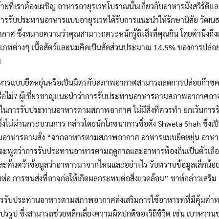
ายที่เราต้องเผชิญ อาหารอายุรเวทโบราณนั้นเกี่ยวกับอาหารมังสวิรัต
การรับประทานอาหารแบบอายุรเวทได้รับการแนะนำให้รักษานิสัย วัฒนธ
าศ ซึ่งหมายความว่าคุณสามารถตระหนักรู้ถึงสิ่งที่คุณกิน โดยคำนึง
ทต่างๆ เนื้อสัตว์และนมคิดเป็นสัดส่วนประมาณ 14.5% ของการปล่อยก
ม
าหารแบบยืดหยุ่นหรือเป็นมิตรกับสภาพอากาศสามารถลดการปล่อยก๊าซค
รือไม่? ผู้เชี่ยวชาญแนะนำว่าการรับประทานอาหารตามสภาพอากาศอาจเป็
ม ในการรับประทานอาหารตามสภาพอากาศ ไม่มีสิ่งที่ควรทำ ยกเว้นการ
ซึ่งไม่ผ่านกระบวนการ กล่าวโดยนักโภชนาการชื่อดัง Shweta Shah ซึ่งเป็น
มอาหารตามสั่ง “จากอาหารตามสภาพอากาศ อาหารแบบยืดหยุ่น อาหารมั
ที่จะพูดว่าการรับประทานอาหารตามฤดูกาลและอาหารท้องถิ่นเป็นตัวเลือกที่
ิและค้นคว้าข้อมูลว่าอาหารมาจากไหนและอย่างไร รับทราบข้อมูลเล็กน้อย
ห่อ การขนส่งที่อาจก่อให้เกิดผลกระทบต่อสิ่งแวดล้อม” ชาห์กล่าวเสริม
ารรับประทานอาหารตามสภาพอากาศส่งเสริมการใช้อาหารทที่มีคุ้มค่
ูป ซึ่งสามารถช่วยหลีกเลี่ยงความผิดปกติของวิถีชีวิต เช่น เบาหวานช