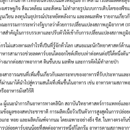
นไปสู่การกินอาหารที่ยั่งยืนหรือเป็นมิตรต่อภูมิอากาศสามารถส่งผลดีต่อ
างเศรษฐกิจ สิ่งแวดล้อม และสังคม ไม่ทำลายรูปแบบการเติบโตของพืชแ
มุนเวียน ลงทุนในอุปกรณ์ประหยัดพลังงาน และลดมลพิษ รายงานเกี่ยว
ยคณะกรรมการระหว่างรัฐบาลว่าด้วยการเปลี่ยนแปลงสภาพภูมิอากาศ (IP
โอกาสสำคัญในการบรรเทาและปรับตัวให้เข้ากับการเปลี่ยนแปลงสภาพภูม
รไม่แสวงหาผลกำไรที่เป็นที่รู้จักทั่วโลก เสนอแนะนักวิทยาศาสตร์ด้าน
หารสามารถช่วยลดคาร์บอนไดออกไซด์เทียบเท่าต่อคนต่อปีได้หนึ่งตัน” ซ
่างมากต่อสภาพอากาศ ดินชั้นบน มลพิษ และการตัดไม้ทำลายป่า
ู้ของสาธารณชนที่เพิ่มขึ้นเกี่ยวกับผลกระทบของอาหารที่รับประทานแ
ี่ปีที่ผ่านมาได้นำไปสู่ความสนใจที่เพิ่มขึ้นในอาหาร เช่น อาหารตามส
หรืออาหารมังสวิรัติ
 ผู้แนะนำการกินอาหารทางคลินิก สถาบันวิทยาศาสตร์การแพทย์และการ
ามข้อมูลของสหประชาชาติ การผลิตเนื้อวัวเป็นตัวการสูงสุดในการปล่อ
้อแกะ หอย และผลิตภัณฑ์จากนม โดยเฉพาะอย่างยิ่ง ชีส. ในทางตรงกันข้า
ดการปล่อยคาร์บอนน้อยที่สุดต่ออาหารหนึ่งกิโลกรัม อาหารตามสภาพอากาศ