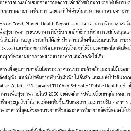
ยนอาหารอย่างสม่ำเสมอสามารถลดการปล่อยก๊าซเรือนกระจก พื้นที่เพาะปลู
กษ์ความหลากหลายทางชีวภาพ และลดค่าใช้จ่ายในการลดผลกระทบจากภาว
n on Food, Planet, Health Report — การทบทวนทางวิทยาศาสตร์ฉบับสม
ื่อสุขภาพจากระบบอาหารที่ยั่งยืน รวมถึงวิธีการที่สามารถสนับสนุนแล
้เห็นว่าโลกจะถูกละเลยไปได้อย่างไร ความเสี่ยงที่จะล้มเหลวในการบร
 (SDGs) และข้อตกลงปารีส และคนรุ่นใหม่จะได้รับมรดกของโลกที่เสื่
ทนทุกข์ทรมานจากภาวะขาดสารอาหารและโรคภัยไข้เจ็บ
หารเพื่อสุขภาพภายในโลกของเราควรประกอบด้วยผักและผลไม้ประมาณค
็ดธัญพืช แหล่งโปรตีนจากพืช น้ำมันพืชไม่อิ่มตัว และแหล่งโปรตีนจาก
lter Willett, MD Harvard TH Chan School of Public Health กล่า
ู่อาหารเพื่อสุขภาพภายในปี 2050 จะต้องมีการปรับเปลี่ยนพฤติกรรมกา
ละพืชตระกูลถั่วทั่วโลกจะต้องเพิ่มขึ้นเป็นสองเท่า และการบริโภคอาหาร 
% อาหารที่อุดมด้วยอาหารจากพืชและอาหารที่มาจากสัตว์น้อยลงให้ประ