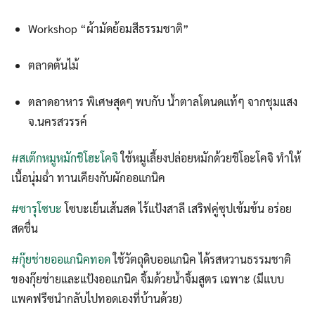
Workshop “ผ้ามัดย้อมสีธรรมชาติ”
ตลาดต้นไม้
ตลาดอาหาร พิเศษสุดๆ พบกับ น้ำตาลโตนดแท้ๆ จากชุมแสง
จ.นครสวรรค์
#สเต๊กหมูหมักชิโฮะโคจิ
ใช้หมูเลี้ยงปล่อยหมักด้วยชิโอะโคจิ ทำให้
เนื้อนุ่มฉ่ำ ทานเคียงกับผักออแกนิค
#ซารุโซบะ
โซบะเย็นเส้นสด ไร้แป้งสาลี เสริฟคู่ซุปเข้มข้น อร่อย
สดชื่น
#กุ๊ยช่ายออแกนิคทอด
ใช้วัตถุดิบออแกนิค ได้รสหวานธรรมชาติ
ของกุ๊ยช่ายและแป้งออแกนิค จิ้มด้วยน้ำจิ้มสูตร เฉพาะ (มีแบบ
แพคฟรีซนำกลับไปทอดเองที่บ้านด้วย)