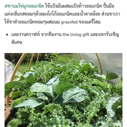
#ชานมไข่มุกออแกนิค
ใช้แป้งมันผสมแป้งท้าวออแกนิค ปั้นมือ
แต่งกลิ่นรสหอมๆด้วยผงโกโก้ออแกนิคและน้ำตาลอ้อย ส่วนชาเรา
ใช้ชาดำออแกนิคหอมๆผสมนม grassfed ของแดรี่โฮม
และงานคราฟท์ จากทีมงาน the living gift และแขกรับเชิญ
พิเศษ