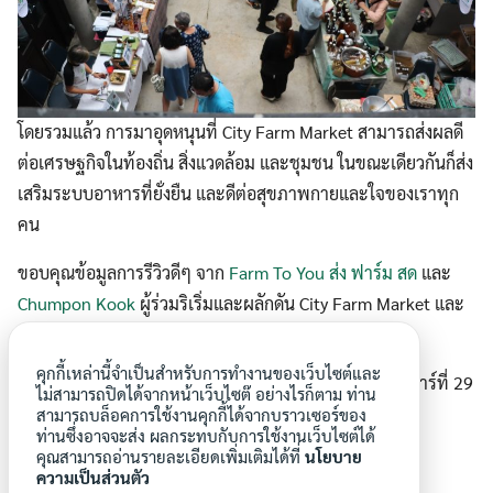
โดยรวมแล้ว การมาอุดหนุนที่ City Farm Market สามารถส่งผลดี
ต่อเศรษฐกิจในท้องถิ่น สิ่งแวดล้อม และชุมชน ในขณะเดียวกันก็ส่ง
เสริมระบบอาหารที่ยั่งยืน และดีต่อสุขภาพกายและใจของเราทุก
คน
ขอบคุณข้อมูลการรีวิวดีๆ จาก
Farm To You ส่ง ฟาร์ม สด
และ
Chumpon Kook
ผู้ร่วมริเริ่มและผลักดัน City Farm Market และ
สวนผักคนเมือง
คุกกี้เหล่านี้จำเป็นสำหรับการทำงานของเว็บไซต์และ
อยากทำความรู้จัก
City Farm Market
ให้มากขึ้น พบกันเสาร์ที่ 29
ไม่สามารถปิดได้จากหน้าเว็บไซต๊ อย่างไรก็ตาม ท่าน
เมษายนนี้ ที่
สวนผักคนเมือง : ปลูกเมือง ปลูกชีวิต
สามารถบล็อคการใช้งานคุกกี้ได้จากบราวเซอร์ของ
ท่านซึ่งอาจจะส่ง ผลกระทบกับการใช้งานเว็บไซต์ได้
คุณสามารถอ่านรายละเอียดเพิ่มเติมได้ที่
นโยบาย
ความเป็นส่วนตัว