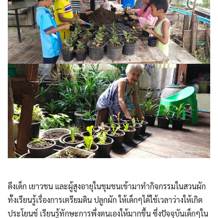
ดึงเด็ก เยาวชน และผู้สูงอายุในชุมชนเข้ามาทำกิจกรรมในสวนผัก
ทั้งเรียนรู้เรื่องการเตรียมดิน ปลูกผัก ให้เด็กๆได้ใช้เวลาว่างให้เกิด
ประโยนช์ เรียนรู้ทักษะการพึ่งตนเองให้มากขึ้น ซึ่งปัจจุบันเด็กๆใน