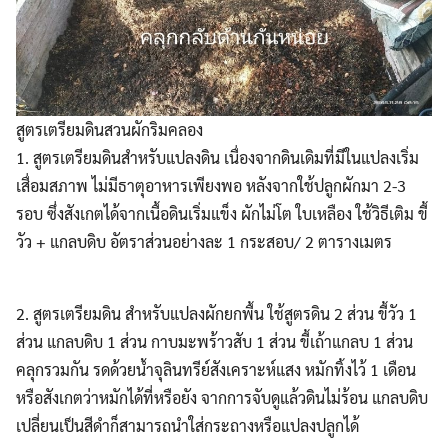
สูตรเตรียมดินสวนผักริมคลอง
1. สูตรเตรียมดินสำหรับแปลงดิน เนื่องจากดินเดิมที่มีในแปลงเริ่ม
เสื่อมสภาพ ไม่มีธาตุอาหารเพียงพอ หลังจากใช้ปลูกผักมา 2-3
รอบ ซึ่งสังเกตได้จากเนื้อดินเริ่มแข็ง ผักไม่โต ใบเหลือง ใช้วิธีเติม ขี้
วัว + แกลบดิบ อัตราส่วนอย่างละ 1 กระสอบ/ 2 ตารางเมตร
2. สูตรเตรียมดิน สำหรับแปลงผักยกพื้น ใช้สูตรดิน 2 ส่วน ขี้วัว 1
ส่วน แกลบดิบ 1 ส่วน กาบมะพร้าวสับ 1 ส่วน ขี้เถ้าแกลบ 1 ส่วน
คลุกรวมกัน รดด้วยน้ำจุลินทรีย์สังเคราะห์แสง หมักทิ้งไว้ 1 เดือน
หรือสังเกตว่าหมักได้ที่หรือยัง จากการจับดูแล้วดินไม่ร้อน แกลบดิบ
เปลี่ยนเป็นสีดำก็สามารถนำใส่กระถางหรือแปลงปลูกได้