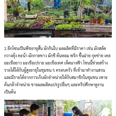
2.อีกโซนเป็นพืชอายุสั้น ผักกินใบ ผลผลิตที่มีราคา เช่น ผักสลัด
กวางตุ้ง คะน้า ผักกาดขาว ผักชี ต้นหอม พริก ขึ้นฉ่าย กุยช่าย เคล
มะเขือยาว มะเขือเปราะ มะเขือเทศ เห็ดนางฟ้า โซนนี้ช่วยสร้าง
รายได้ให้กับผู้สูงอายุในชุมชน 5 ครอบครัว ที่เข้ามาทำงานสวน
และมีรายได้จากการเก็บผักจำหน่ายให้กับสมาชิกในชุมชน เพาะ
ต้นกล้าจำหน่าย ขายผลผลิตแปรรูปอื่นๆ และทริปศึกษาดูงาน
เป็นต้น