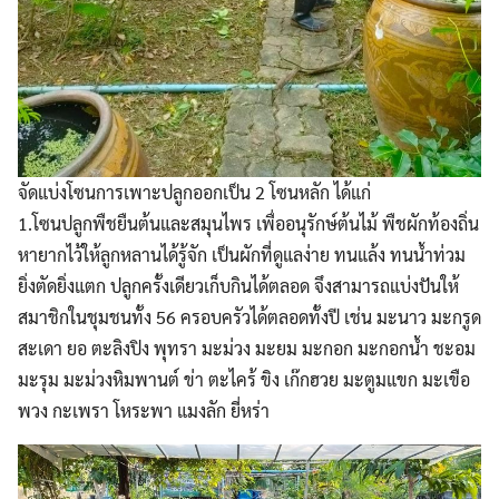
จัดแบ่งโซนการเพาะปลูกออกเป็น 2 โซนหลัก ได้แก่
1.โซนปลูกพืชยืนต้นและสมุนไพร เพื่ออนุรักษ์ต้นไม้ พืชผักท้องถิ่น
หายากไว้ให้ลูกหลานได้รู้จัก เป็นผักที่ดูแลง่าย ทนแล้ง ทนน้ำท่วม
ยิ่งตัดยิ่งแตก ปลูกครั้งเดียวเก็บกินได้ตลอด จึงสามารถแบ่งปันให้
สมาชิกในชุมชนทั้ง 56 ครอบครัวได้ตลอดทั้งปี เช่น มะนาว มะกรูด
สะเดา ยอ ตะลิงปิง พุทรา มะม่วง มะยม มะกอก มะกอกน้ำ ชะอม
มะรุม มะม่วงหิมพานต์ ข่า ตะไคร้ ขิง เก๊กฮวย มะตูมแขก มะเขือ
พวง กะเพรา โหระพา แมงลัก ยี่หร่า