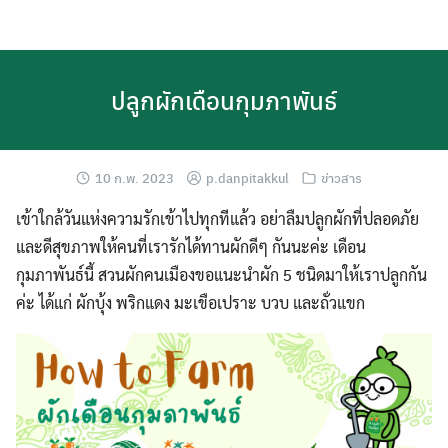
Skip
to
content
ปลูกผักเดือนกุมภาพันธ์
10 ก.พ. 2023
p.danpitakkul
ข่าวสาร
เข้าใกล้วันแห่งความรักเข้าไปทุกทีแล้ว อย่าลืมปลูกผักที่ปลอดภัย
และดีสุขภาพให้คนที่เรารักได้ทานผักดีๆ กันนะค่ะ เดือน
กุมภาพันธ์นี้ สวนผักคนเมืองขอแนะนำผัก 5 ชนิดมาให้เราปลูกกัน
ค่ะ ได้แก่ ผักบุ้ง พริกแดง มะเขือเปราะ บวบ และถั่วแขก