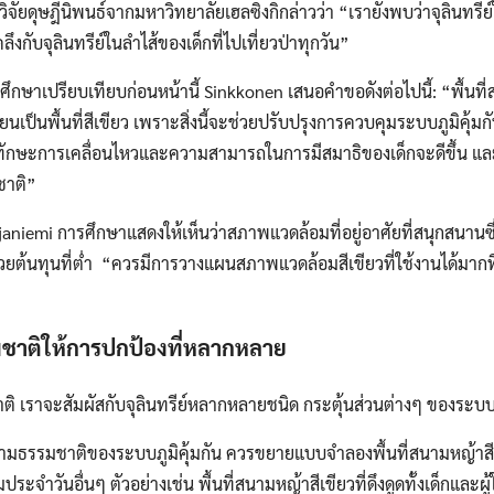
จัยดุษฎีนิพนธ์จากมหาวิทยาลัยเฮลซิงกิกล่าวว่า “เรายังพบว่าจุลินทรีย์ใ
ึงกับจุลินทรีย์ในลำไส้ของเด็กที่ไปเที่ยวป่าทุกวัน”
ึกษาเปรียบเทียบก่อนหน้านี้ Sinkkonen เสนอคำขอดังต่อไปนี้: “พื้นที
ี่ยนเป็นพื้นที่สีเขียว เพราะสิ่งนี้จะช่วยปรับปรุงการควบคุมระบบภูมิคุ้
นั้น ทักษะการเคลื่อนไหวและความสามารถในการมีสมาธิของเด็กจะดีขึ้น
ชาติ”
niemi การศึกษาแสดงให้เห็นว่าสภาพแวดล้อมที่อยู่อาศัยที่สนุกสนานซึ่ง
ด้วยต้นทุนที่ต่ำ “ควรมีการวางแผนสภาพแวดล้อมสีเขียวที่ใช้งานได้มากที่
มชาติให้การปกป้องที่หลากหลาย
ชาติ เราจะสัมผัสกับจุลินทรีย์หลากหลายชนิด กระตุ้นส่วนต่างๆ ของระบ
มธรรมชาติของระบบภูมิคุ้มกัน ควรขยายแบบจำลองพื้นที่สนามหญ้าสีเขี
รมประจำวันอื่นๆ ตัวอย่างเช่น พื้นที่สนามหญ้าสีเขียวที่ดึงดูดทั้งเด็กแล