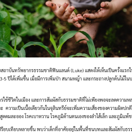
ถาบันทรัพยากรธรรมชาติฟินแลนด์ (Luke) แสดงให้เห็นเป็นครั้งแรกใน
ุ 3-5 ปีได้เพิ่มขึ้น เมื่อมีการเพิ่มป่า สนามหญ้า และกระถางปลูกต้นไม้ใ
การใช้ชีวิตในเมือง และการสัมผัสกับธรรมชาติที่ไม่เพียงพอจะลดควา
ะ ความเป็นเนื้อเดียวกันในจุลินทรีย์จะเพิ่มความเสี่ยงของความผิดปกติใ
การสูดดมละออง โรคเบาหวาน โรคภูมิต้านตนเองของลำไส้เล็ก และภูมิแพ้ชน
ปรียบเทียบหลายชิ้น พบว่าเด็กที่อาศัยอยู่ในพื้นที่ชนบทและสัมผัสกับธร