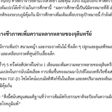
ki Hyöty ศาสตราจารย์ด้านไวรัสวิทยา และคุณ Juho Rajaniemi ศาสตร
ตัมเปเรได้เข้าร่วมในการศึกษานี้ “ผลการศึกษานี้เป็นนิมิตรหมายที่ดี 
ิของระบบภูมิคุ้มกัน มีการศึกษาเพิ่มเติมเพื่อบรรลุเป้าหมายนี้ กำลังด
งชีวภาพเพิ่มความหลากหลายของจุลินทรีย์
ีการเพิ่มป่า สนามหญ้า และกระถางต้นไม้ ซึ่งเด็ก ๆ ปลูกและดูแลพืชผล ได
 และเคลือบกรวดที่ศูนย์รับเลี้ยงเด็ก
้ำๆ 5 ครั้งต่อสัปดาห์ในช่วง 1 เดือนจะเพิ่มความหลากหลายของจุลินทรีย
ยนแปลงในการนับเม็ดเลือด การเพิ่มขึ้นของแกมมาโปรตีโอแบคทีเรียซึ่งเสร
ณของ TGF-β1-ไซโตไคน์แบบมัลติฟังก์ชั่นในเลือด และลดปริมาณของอินเตอร
ิคุ้มกัน
 “สิ่งนี้สนับสนุนสมมติฐานที่ว่าการสัมผัสกับธรรมชาติจะป้องกันความผิ
ละโรคภูมิแพ้”