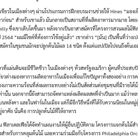
ขียวในเมืองต่างๆ ผ่านโปรแกรมการฝึกอบรมงานช่วยให้ Hines “มองเห็
มาก่อน” สำหรับเขาแล้ว มันกลายเป็นสถานที่ที่ผลิตอาหารมากมาย โดย
hilly ซึ่งเขาเติบโตขึ้นมา หลังจากเป็นอาสาสมัครที่โครงการสวนผลไม้ฟิ
2564 “ผมมีไซต์ที่ต้องการใช้อยู่แล้ว” เขากล่าว “[มัน] เป็นพื้นที่ว่าง
มัครในชุมชนมักจะปลูกต้นไม้ผล 14 ชนิด ตั้งแต่แอปเปิลไปจนถึงต้นเอลเด
ดียวที่แผ่นดินจะมีชีวิตชีวา ในเมืองต่างๆ ทั่วสหรัฐอเมริกา ผู้คนที่ประส
เขียวต่างมองหาการผลิตอาหารในเมืองเพื่อแก้ไขปัญหาทั้งสองอย่าง การคล
าะความร้อนที่ส่งผลกระทบอย่างไม่เป็นสัดส่วนต่อชุมชนที่มีรายได้น
นเท่านั้น นอกจากนี้ยังสามารถจัดหาแหล่งผลิตผลสดที่จำเป็นมาก แม้ว่า
นหลังคา และในฟาร์มในเมือง แต่ก็มีอีกวิธีหนึ่งที่ได้รับความนิยมในหม
่อาศัย นั่นคือ การปลูกต้นไม้ที่ให้อาหาร
น ฟิลาเดลเฟียได้จัดทำแผนงานให้ผู้อื่นปฏิบัติตาม โครงการแจกต้นไม้สำ
แจ้งสำหรับการคลุมต้นไม้ และความร่วมมือกับโครงการ Philadelphia Orch