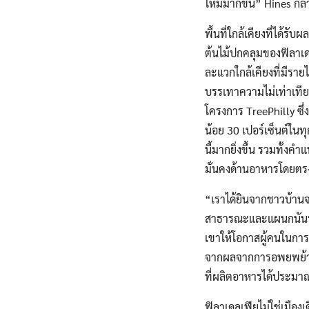
ใหม่มากขึ้น” Hines ก
พื้นที่ใกล้เคียงที่ได
ต้นไม้ปกคลุมของฟิลาเดล
ละแวกใกล้เคียงที่มีราย
บรรเทาความไม่เท่าเที
โครงการ TreePhilly ซึ
น้อย 30 เปอร์เซ็นต์ใน
นี้มากยิ่งขึ้น รวมทั้
มั่นคงด้านอาหารโดยต
“เราได้ยินจากชาวบ้านจริ
สาธารณะและแผนกนันทนา
เขาให้โอกาสผู้คนในกา
จากผลจากการอพยพย้ายถิ่
ที่ผลิตอาหารได้ประมาณ
ฟิลาเดลเฟียไม่ใช่เมืองเ