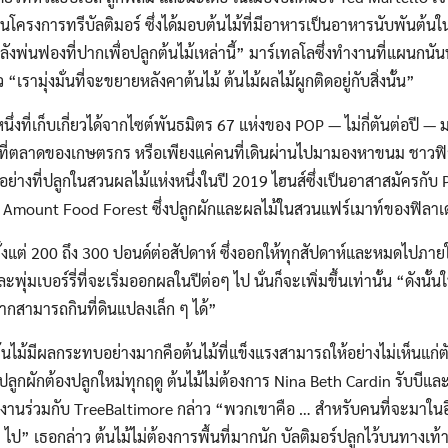
ในโครงการทรีบัลติมอร์ ซึ่งได้มอบต้นไม้ที่มีอาหารเป็นอาหารนับพันต้น
ำลังพ่นฟองที่ปากเพื่อปลูกต้นไม้เหล่านี้” มาร์เทลโลซึ่งทำงานที่แผน
รามุ่งมั่นที่จะขยายหลังคาต้นไม้ ต้นไม้ผลไม้ผูกติดอยู่กับสิ่งนั้น”
ึ่งที่เก็บเกี่ยวได้จากไซต์พันธมิตร 67 แห่งของ POP — ไม่กี่ตันต่อปี — 
ที่ตลาดของเกษตรกร หรือเพียงแค่คนที่เดินผ่านไปมามองหาขนม ชาว
่างที่ปลูกในสวนผลไม้แห่งหนึ่งในปี 2019 ไฮนส์ซึ่งเป็นอาสาสมัครกับ P
 Amount Food Forest ซึ่งปลูกผักและผลไม้ในสวนแฟร์เมาท์ของฟิลาเ
้ตั้งแต่ 200 ถึง 300 ปอนด์ต่อสัปดาห์ ซึ่งออกให้ทุกสัปดาห์และหมดไปภาย
พุ่มเบอร์รี่ที่จะเริ่มออกผลในปีต่อๆ ไป นั่นก็จะเพิ่มขึ้นเท่านั้น “ดังน
มากสามารถกินที่ดินแปลงเล็ก ๆ ได้”
ห้ต้นไม้มีผลกระทบอย่างมากคือต้นไม้ที่แข็งแรงสามารถให้อย่างไม่เห็น
ลูกผักต้องปลูกใหม่ทุกฤดู ต้นไม้ไม่ต้องการ Nina Beth Cardin รับบีและผ
ำงานร่วมกับ TreeBaltimore กล่าว “พวกเขาคือ … สำหรับคนที่จะมาในอีก
อๆ ไป” เธอกล่าว ต้นไม้ไม่ต้องการพื้นที่มากนัก บัลติมอร์ปลูกไว้บนทางเท้าแ