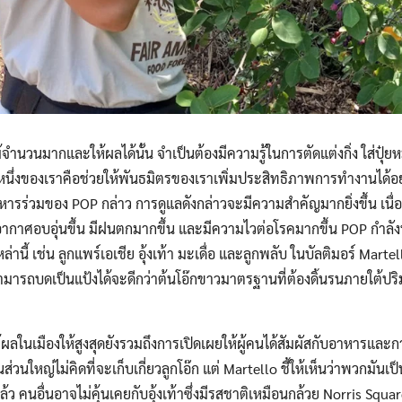
้จำนวนมากและให้ผลได้นั้น จำเป็นต้องมีความรู้ในการตัดแต่งกิ่ง ใส่ปุ๋ย
ึ่งของเราคือช่วยให้พันธมิตรของเราเพิ่มประสิทธิภาพการทำงานได้อย
หารร่วมของ POP กล่าว การดูแลดังกล่าวจะมีความสำคัญมากยิ่งขึ้น เนื
ศอบอุ่นขึ้น มีฝนตกมากขึ้น และมีความไวต่อโรคมากขึ้น POP กำลังทด
่านี้ เช่น ลูกแพร์เอเชีย อุ้งเท้า มะเดื่อ และลูกพลับ ในบัลติมอร์ Marte
ที่สามารถบดเป็นแป้งได้จะดีกว่าต้นโอ๊กขาวมาตรฐานที่ต้องดิ้นรนภายใต้
ลในเมืองให้สูงสุดยังรวมถึงการเปิดเผยให้ผู้คนได้สัมผัสกับอาหารและกา
ส่วนใหญ่ไม่คิดที่จะเก็บเกี่ยวลูกโอ๊ก แต่ Martello ชี้ให้เห็นว่าพวกมั
ว คนอื่นอาจไม่คุ้นเคยกับอุ้งเท้าซึ่งมีรสชาติเหมือนกล้วย Norris Squar