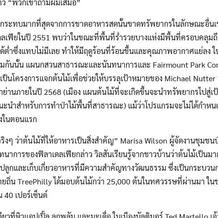
ล่าว “พวกเขาถามผมเสมอ”
้รับผลกระทบมากที่สุดจากการขาดอาหารสดนั้นขาดทรัพยากรในลักษณะอื่นเช
เฟียในปี 2551 พบว่าในขณะที่พื้นที่ร่ำรวยบางแห่งมีพื้นที่ครอบคลุมถึง 
ได้ต่ำซึ่งแทบไม่มีเลย ทำให้มีฤดูร้อนที่ร้อนขึ้นและคุณภาพอากาศแย่ล
ยมกันนั้น แผนกสวนสาธารณะและนันทนาการและ Fairmount Park Conse
่งเป็นโครงการแจกต้นไม้เพื่อช่วยให้บรรลุเป้าหมายของ Michael Nutte
ทุกย่านภายในปี 2568 (เมือง แผนต้นไม้ที่จะเกิดขึ้นจะนำทรัพยากรไปสู
งคำแนะนำสำหรับการทำป่าไม้พื้นที่สาธารณะ) แม้ว่าโปรแกรมจะไม่ได้กำหน
รงในตอนแรก
งๆ ว่าต้นไม้ที่ให้อาหารเป็นสิ่งสำคัญ” Marisa Wilson ผู้จัดงานชุมชนป่
การของฟิลาเดลเฟียกล่าว วิลสันเรียนรู้จากชาวบ้านว่าต้นไม้เป็นมาก
รปลูกและเก็บเกี่ยวอาหารที่มีความสำคัญทางวัฒนธรรม ซึ่งเป็นกระบวน
Search
Search
น TreePhilly ได้มอบต้นไม้กว่า 25,000 ต้นในทศวรรษที่ผ่านมา ในช่วงไ
for:
 40 เปอร์เซ็นต์
ดียวที่หิวแอปเปิ้ล ลูกพลัม และมะเดื่อ ในเมืองบัลติมอร์ Ted Martello เจ้า