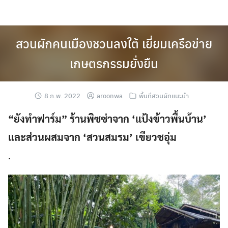
Skip
to
content
สวนผักคนเมืองชวนลงใต้ เยี่ยมเครือข่าย
เกษตรกรรมยั่งยืน
8 ก.พ. 2022
aroonwa
พื้นที่สวนผักแนะนำ
“ยังทำฟาร์ม” ร้านพิซซ่าจาก ‘แป้งข้าวพื้นบ้าน’
และส่วนผสมจาก ‘สวนสมรม’ เขียวชอุ่ม
.