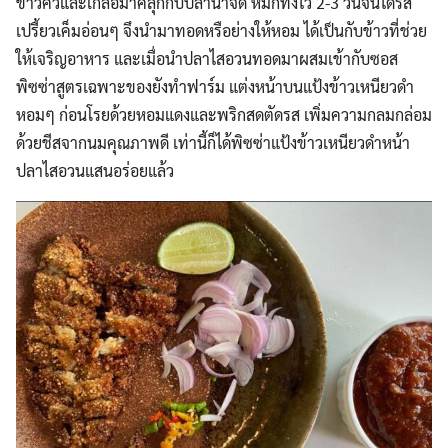
ข้าวคั่วและเกลือมาคลุกกับปลาน้ำจืด หมักทิ้งไว้ 2-3 วันจนได้รส
เปรี้ยวเค็มอ่อนๆ จึงนำมาทอดหรือย่างให้หอม ได้เป็นกับข้าวที่ช่วย
ให้เจริญอาหาร และเมื่อนำปลาไสอวนทอดมาผสมเข้ากับซอส
พิซซ่าสูตรเฉพาะของยังทำฟาร์ม แต่งหน้าบนแป้งข้าวเหนียวดำ
หอมๆ ก่อนโรยด้วยหอมแดงและพริกสดตัดรส เพิ่มความกลมกล่อม
ด้วยชีสจากนมคุณภาพดี เท่านี้ก็ได้พิซซ่าแป้งข้าวเหนียวดำหน้า
ปลาไสอวนแสนอร่อยแล้ว