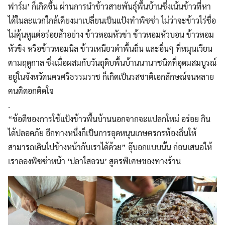
ฟาร์ม’ ก็เกิดขึ้น ผ่านการนำข้าวสายพันธุ์พื้นบ้านซึ่งเน้นข้าวที่หา
ได้ในละแวกใกล้เคียงมาเปลี่ยนเป็นแป้งทำพิซซ่า ไม่ว่าจะข้าวไร่ชื่อ
ไม่คุ้นหูแต่อร่อยล้ำอย่าง ข้าวหอมหัวข่า ข้าวหอมหัวบอน ข้าวหอม
หัวขิง หรือข้าวหอมนิล ข้าวเหนียวดำพื้นถิ่น และอื่นๆ ที่หมุนเวียน
ตามฤดูกาล ซึ่งเมื่อผสมกับวันถุดิบพื้นบ้านนานาชนิดที่อุดมสมบูรณ์
อยู่ในจังหวัดนครศรีธรรมราช ก็เกิดเป็นรสชาติเอกลักษณ์จนหลาย
คนติดอกติดใจ
.
“ข้อดีของการใช้แป้งข้าวพื้นบ้านนอกจากจะแปลกใหม่ อร่อย กิน
ได้ปลอดภัย อีกทางหนึ่งก็เป็นการอุดหนุนเกษตรกรท้องถิ่นให้
สามารถเดินไปข้างหน้ากับเราได้ด้วย” อุ๊บอกแบบนั้น ก่อนเสนอให้
เราลองพิซซ่าหน้า ‘ปลาไสอวน’ สูตรพิเศษของทางร้าน