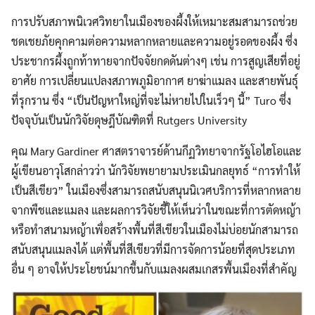
การปรับสภาพนิเวศวิทยาในเมืองของผึ้งให้เหมาะสมสามารถช่วย
ชดเชยภัยคุกคามต่อความหลากหลายและความอยู่รอดของผึ้ง ซึ่ง
ประชากรผึ้งถูกท้าทายจากปัจจัยกดดันต่างๆ เช่น การสูญเสียที่อยู่
อาศัย การเปลี่ยนแปลงสภาพภูมิอากาศ ยาฆ่าแมลง และสายพันธุ์
ที่รุกราน ซึ่ง “เป็นปัญหาใหญ่ที่จะไม่หายไปในเร็วๆ นี้” Turo ซึ่ง
ปัจจุบันเป็นนักวิจัยดุษฎีบัณฑิตที่ Rutgers University
คุณ Mary Gardiner ศาสตราจารย์ด้านกีฏวิทยาจากรัฐโอไฮโอและ
ผู้เขียนอาวุโสกล่าวว่า นักวิจัยพยายามประเมินกลยุทธ์ “การทำให้
เป็นสีเขียว” ในเมืองซึ่งสามารถสนับสนุนนิเวศบริการที่หลากหลาย
จากพืชและแมลง และผลการวิจัยชี้ให้เห็นว่าในขณะที่การตัดหญ้า
หรือทำสนามหญ้าเพื่อสร้างพื้นที่สีเขียวในเมืองไม่บ่อยนักสามารถ
สนับสนุนแมลงได้ แต่พื้นที่สีเขียวที่มีการจัดการน้อยที่สุดประเภท
อื่น ๆ อาจให้ประโยชน์มากขึ้นกับแมลงผสมเกสรพื้นเมืองที่สำคัญ