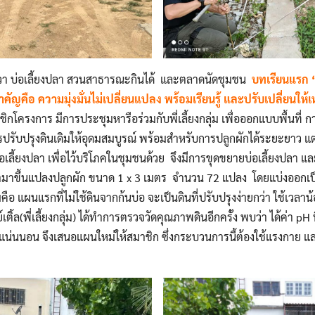
Search
Search
for:
งวา บ่อเลี้ยงปลา สวนสาธารณะกินได้ และตลาดนัดชุมชน
บทเรียนแรก
สำคัญคือ ความมุ่งมั่นไม่เปลี่ยนแปลง พร้อมเรียนรู้ และปรับเปลี่ยนใ
ชิกโครงการ มีการประชุมหารือร่วมกับพี่เลี้ยงกลุ่ม เพื่อออกแบบพื้นท
รปรับปรุงดินเดิมให้อุดมสมบูรณ์ พร้อมสำหรับการปลูกผักได้ระยะยาว แต่
ีบ่อเลี้ยงปลา เพื่อไว้บริโภคในชุมชนด้วย จึงมีการขุดขยายบ่อเลี้ยงปลา แล
ำมาขึ้นแปลงปลูกผัก ขนาด 1 x 3 เมตร จำนวน 72 แปลง โดยแบ่งออกเ
มคือ แผนแรกที่ไม่ใช้ดินจากก้นบ่อ จะเป็นดินที่ปรับปรุงง่ายกว่า ใช้เวลาน้
เติ้ล(พี่เลี้ยงกลุ่ม) ได้ทำการตรวจวัดคุณภาพดินอีกครั้ง พบว่า ได้ค่า pH 
กแน่นนอน จึงเสนอแผนใหม่ให้สมาชิก ซึ่งกระบวนการนี้ต้องใช้แรงกาย 