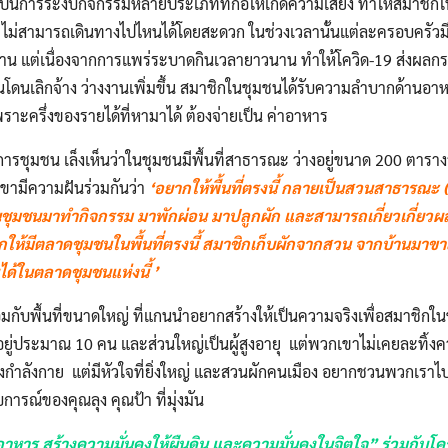
เป็นการระงับกิจกรรมหลายประเภทที่ก่อให้เกิดความเสี่ยง ทำให้สมาชิก
ไม่สามารถเดินทางไปไหนได้โดยสะดวก ในช่วงเวลานั้นแต่ละครอบครัวมี
บ้าน แต่เนื่องจากการแพร่ระบาดกินเวลายาวนาน ทำให้โควิด-19 ส่งผล
นโดนเลิกจ้าง ว่างงานเพิ่มขึ้น สมาชิกในชุมชนได้รับความลำบากด้านอาห
พราะครึ่งของรายได้ที่หามาได้ ต้องจ่ายเป็น ค่าอาหาร
รชุมชน เล็งเห็นว่าในชุมชนมีพื้นที่สาธารณะ ว่างอยู่ขนาด 200 ตารางวา 
ขามีความฝันร่วมกันว่า
‘อยากให้พื้นที่ตรงนี้ กลายเป็นสวนสาธารณะ (
ิกในชุมชนมาทำกิจกรรม มาพักผ่อน มาปลูกผัก และสามารถเกี่ยวเกี่ยวผ
ให้มีตลาดชุมชนในพื้นที่ตรงนี้ สมาชิกเก็บผักจากสวน จากบ้านมา
้ในตลาดชุมชนแห่งนี้ ’
มกับพื้นที่ขนาดใหญ่ ที่แกนนำอยากสร้างให้เป็นความจริงเพื่อสมาชิกใน
ู่ประมาณ 10 คน และส่วนใหญ่เป็นผู้สูงอายุ แต่พวกเขาไม่เคยละทิ้งความฝ
ำลังกาย แต่มีหัวใจที่ยิ่งใหญ่ และสวนผักคนเมือง อยากชวนพวกเราไปเรี
การณ์ของคุณลุง คุณป้า ที่มุ่งมัน
าหาร สร้างความมั่นคงให้ผืนดิน และความมั่นคงในจิตใจ” ร่วมกับโ