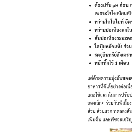
ต้องปรับ pH ก่อน
เพราะไรโซเบียมเป็
หว่านโดโลไมท์ อัตร
หว่านปอเทืองลงในแ
สับปอเทืองระยะด
ใส่ปุ๋ยหมักแห้ง ร่ว
รดจุลินทรีย์สังเคร
หมักทิ้งไว้ 1 เดือน
แต่ด้วยความมุ่งมั่นขอ
อาหารที่ดีได้อย่างต่อเ
และใช้เวลาในการปรับปรุ
ลองเล็กๆ ร่วมกับพี่เลี้
ส่วน ส่วนแรก ทดลองสั
เพิ่มขึ้น และพืชจะเจริญ