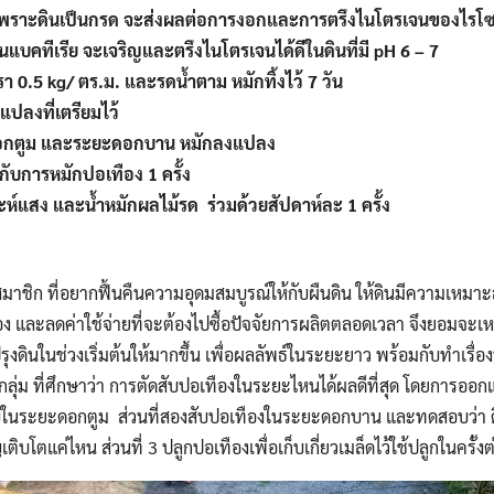
 เพราะดินเป็นกรด จะส่งผลต่อการงอกและการตรึงไนโตรเจนของไรโซ
นแบคทีเรีย จะเจริญและตรึงไนโตรเจนได้ดีในดินที่มี pH 6 – 7
า 0.5 kg/ ตร.ม. และรดน้ำตาม หมักทิ้งไว้ 7 วัน
ปลงที่เตรียมไว้
อกตูม และระยะดอกบาน หมักลงแปลง
มกับการหมักปอเทือง 1 ครั้ง
าะห์แสง และน้ำหมักผลไม้รด ร่วมด้วยสัปดาห์ละ 1 ครั้ง
งสมาชิก ที่อยากฟื้นคืนความอุดมสมบูรณ์ให้กับผืนดิน ให้ดินมีความเหม
นื่อง และลดค่าใช้จ่ายที่จะต้องไปซื้อปัจจัยการผลิตตลอดเวลา จึงยอมจะ
งดินในช่วงเริ่มต้นให้มากขึ้น เพื่อผลลัพธ์ในระยะยาว พร้อมกับทำเรื่อ
ยงกลุ่ม ที่ศึกษาว่า การตัดสับปอเทืองในระยะไหนได้ผลดีที่สุด โดยการออก
บในระยะดอกตูม ส่วนที่สองสับปอเทืองในระยะดอกบาน และทดสอบว่า ดิ
เติบโตแค่ไหน ส่วนที่ 3 ปลูกปอเทืองเพื่อเก็บเกี่ยวเมล็ดไว้ใช้ปลูกในครั้ง