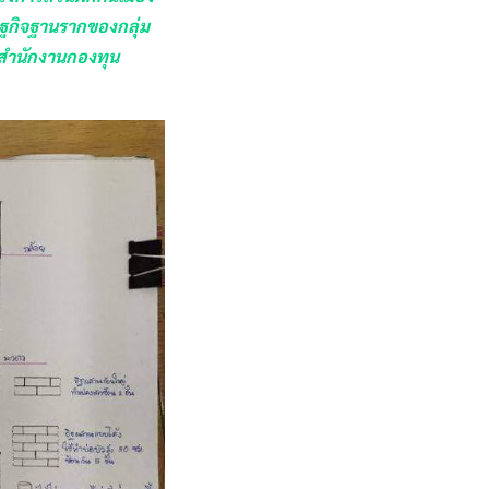
ษฐกิจฐานรากของกลุ่ม
) สำนักงานกองทุน