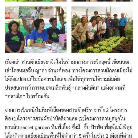
เรื่องเล่า สวนผักเยียวยาจิตใจในท่ามกลางภาวะวิกฤตนี้ เขียนบอก
เล่าโดยหมอจิ๊บ ญาดา จำนงค์ทอง ทางโครงการสวนผักคนเมืองไม่
ได้ดัดแปลง แก้ไขข้อความใดเลย เพื่อให้ทุกท่านได้ร่วมสัมผัส
ประสบการณ์ การหยอดเมล็ดพันธุ์ “กลางผืนดิน” แต่งอกงามที่
“กลางใจ” ไปพร้อมกัน
จากการเป็นหนึ่งในทีมพี่เลี้ยงของสวนผักศรีราชาทั้ง 2 โครงการ
คือ (1)โครงการสวนผักบำบัดสีชาและ (2)โครงการสวน_สนุกใน
สวนลับ​ secret​ garden ทีมพี่เลี้ยง ซึ่งมี จิ๊บ ป้าพิศ พี่สุพัฒน์​ พี่ตุย
ได้ลงติดตามเยี่ยมเยือนพื้นที่ไม่ต่ำกว่า 5 ครั้ง ในช่วง 2 เดือนที่ผ่าน