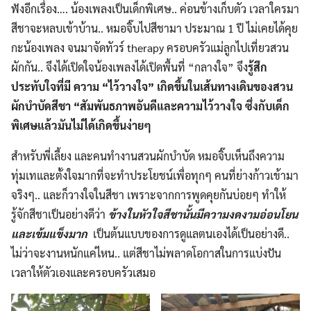
ฟังอีกเรื่อง…. น้องเพลงเป็นเด็กพิเศษ.. ค่อนข้างเก็บตัว เวลาใครมา
สีชาจะหลบเข้าบ้าน.. หมอจิ๊บไปสีชามา ประมาณ 1 ปี ไม่เคยได้คุย
กะน้องเพลง จนมาจัดทัวร์ therapy ครอบครัวแม่ลูกไปเที่ยวสวน
ผักกัน.. จึงได้เปิดใจน้องเพลงได้เปิดพื้นที่ “กลางใจ” จึง
รู้สึก
ประทับใจที่มี ความ “ไว้วางใจ” เกิดขึ้นในเส้นทางเดินของสวน
ผักบำบัดสีชา​ “สัมพันธภาพอันดีและความไว้วางใจ ซึ่งกับเด็ก
พิเศษแล้วมันไม่ได้เกิดขึ้นง่ายๆ
สำหรับพี่เลี้ยง และคนทำงานสวนผักบำบัด หมอจิ๊บเห็นถึงความ
ทุ่มเทและตั้งใจมากที่จะทำประโยชน์เพื่อทุกๆ คนที่ย่างก้าวเข้ามา
จริงๆ.. และก็วางใจในสีชา เพราะจากการพูดคุยกันบ่อยๆ ทำให้
รู้จักสีชาเป็นอย่างดีว่า
ข้างในหัวใจสีชานั้นมีความงดงามอ่อนโยน
และเข้มแข็งมาก
​ เป็นต้นแบบของการดูแลตนเองได้เป็นอย่างดี..
ไม่ว่าจะงานหนักแค่ไหน.. แต่สีชาไม่พลาดโอกาสในการแบ่งปัน
เวลาให้ตัวเองและครอบครัวเสมอ