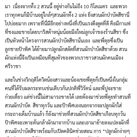
มา เนื่องจากทั้ง 2 สวนนี้ อยู่ห่างกันไม่ถึง 10 กิโลเมตร และพวก
เราทุกคนก็มีบ้านอยู่ใกล้ๆสวนผักทั้ง 2 แห่ง ยิ่งสวนผักบำบัดสีชานี่
ไปบ่อยมาก เพราะที่นี่มีอีกอย่างหนึ่งที่เป็นแรงดึงดูดที่ดี คือมีกาแฟ
ที่ชงและขายโดยบาริสต้าหนุ่มน้อยมือใหม่ลูกเจ้าของร้านสีชา ซึ่ง
เป็นหัวหน้าโครงการสวนผักบำบัดสีชานั่นเอง และพี่ตุยซึ่งเป็น
ลูกชายป้าพิศ ได้ย้ายมาปลูกผักสลัดที่สวนผักบำบัดสีชาด้วย สวน
ผักแห่งนี้จึงเป็นเหมือนที่สุมหัวของพวกเราชาวสวนผักคนเมือง
ศรีราชา
และในช่วงวิกฤติโควิดน้องสาวและน้องเขยพี่ตุยก็เป็นหนึ่งในกลุ่ม
คนที่ได้รับผลกระทบเช่นเดีบวกันปกติพี่วิรัตน์ และพี่ปูจะขาย
ก๋วยเตี๋ยว แต่ช่วงนี้ไม่สามารถขายได้ เลยต้องมาช่วยพี่ตุยทำสวนที่
สวนผักบำบัด สีชาทุกวัน และป้าพิศเองนอกจากจะปลูกผักใส่
กระถางเต็มบ้านแล้ว ก็ยังมาช่วยที่สวนผักบำบัดสีชาเกือบทุกวัน
ป้าพิศจะเพาะต้นกล้าผักมาจากบ้าน และเอามาย้ายลงแปลงผักที่
สวนผักบำบัดสีชาพร้อมกับเปิดคลินิคช่วยสอน การ “ปลูกผักง่ายๆ