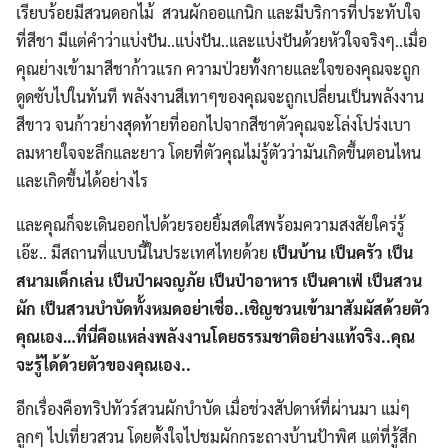
เรียบร้อยมีสวนดอกไม้​ สวนผักออแกนิก และมีบริการที่ประทับใจ
ที่สีชา มีแต่คำว่าแบ่งปัน..แบ่งปัน..และแบ่งปันด้วยหัวใจจริงๆ..เมื่อ
คุณย่างเข้ามาสีชาก้าวแรก ความป่วยทั้งกายและใจของคุณจะถูก
ดูดซับไปในทันที พลังงานสีเทาๆของคุณจะถูกเปลี่ยนเป็นพลังงาน
สีขาว จนก้าวย่างสุดท้ายที่ออกไปจากสีชาตัวคุณจะโล่งโปร่งเบา
ลมหายใจจะลึกและยาว โดยที่ตัวคุณไม่รู้ตัวว่ามันเกิดขึ้นตอนไหน
และเกิดขึ้นได้อย่างไร
และคุณก็จะเดินออกไปด้วยรอยยิ้มสดใสพร้อมความสงสัยใคร่รู้
เอ๊ะ.. มีสถานที่แบบนี้ในประเทศไทยด้วย
เป็นบ้าน เป็นครัว เป็น
สนามเด็กเล่น เป็นป่าผจญภัย เป็นป่าอาหาร เป็นคาเฟ่ เป็นสวน
ผัก เป็นสวนบำบัดทั้งหมดอย่าเชื่อ..เชิญชวนเข้ามาสัมผัสด้วยตัว
คุณเอง…ที่นี่คือแหล่งพลังงานโดยธรรมชาติอย่างแท้จริง..คุณ
จะรู้ได้ด้วยตัวของคุณเอง..
อีกเรื่องคือทริปทัวร์สวนผักบำบัด เมื่อช่วงสัปดาห์ที่ผ่านมา แม่ๆ
ลูกๆ ไปเที่ยวสวน โดยตั้งใจไปชมผักกระถางบ้านป้าพิศ แต่ที่รู้สึก