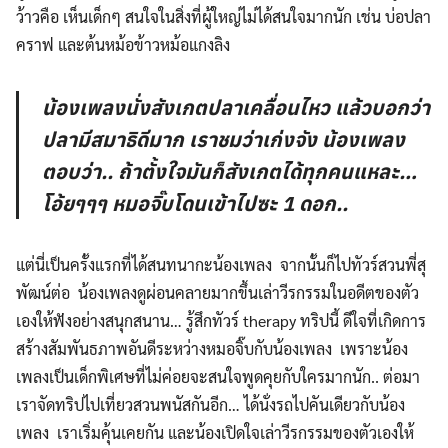
ว้าวคือ เห็นเด็กๆ สนใจในสิ่งที่ผู้ใหญ่ไม่ได้สนใจมากนัก เช่น บ่อปลา
คราฟ และต้นหม้อข้าวหม้อแกงลิง
น้องเพลงนั่งสังเกตปลาเคลื่อนไหว แล้วบอกว่า
ปลามีสมาธิดีมาก เราชมว่าเก่งจัง น้องเพลง
ตอบว่า.. ถ้าตั้งใจมันก็สังเกตได้ทุกคนแหละ…
โอ้ยๆๆๆ หมอจิ๊บโดนเข้าไปซะ 1 ดอก..
แต่นี่เป็นครั้งแรกที่ได้สนทนากะน้องเพลง จากนั้นก็ไปทัวร์สวนพี่สุ
พัฒน์ต่อ น้องเพลงดูผ่อนคลายมากขึ้นเล่าวีรกรรมในอดีตของตัว
เองให้ฟังอย่างสนุกสนาน… รู้สึกทัวร์ therapy ทริปนี้ ดีใจที่เกิดการ
สร้างสัมพันธภาพอันดีระหว่างหมอจิ๊บกับน้องเพลง เพราะน้อง
เพลงเป็นเด็กพิเศษที่ไม่ค่อยจะสนใจพูดคุยกับใครมากนัก.. ต่อมา
เราจัดทริปไปเที่ยวสวนพนัสกันอีก… ได้นั่งรถไปคันเดียวกับน้อง
เพลง​ เราเริ่มคุ้นเคยกัน และน้องเปิดใจเล่าวีรกรรมของตัวเองให้