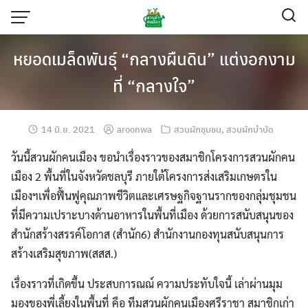
Skip
to
content
หยอดเมล็ดพันธุ์ “กลางผืนดิน” แต่งอกงาม
ที่ “กลางใจ”
14 มิ.ย. 2021
aroonwa
สวนผักชุมชน
,
สวนผักบำบัด
วันนี้สวนผักคนเมือง ขอนำเรื่องราวของสมาชิกโครงการสวนผักคน
เมือง 2 พื้นที่ในจังหวัดชลบุรี ภายใต้โครงการส่งเสริมเกษตรใน
เมืองฯเพื่อฟื้นฟูคุณภาพชีวิตและเศรษฐกิจฐานรากของกลุ่มชุมชน
ที่มีความเปราะบางด้านอาหารในพื้นที่เมือง ด้วยการสนับสนุนของ
สำนักสร้างสรรค์โอกาส (สำนัก6) สำนักงานกองทุนสนับสนุนการ
สร้างเสริมสุขภาพ(สสส.)
เรื่องราวที่เกิดขึ้น ประสบการณณ์ ความประทับใจนี้ เล่าผ่านมุม
มองของพี่เลี้ยงในพื้นที่ คือ ทีมสวนผักคนเมืองศรีราชา สมาชิกเก่า