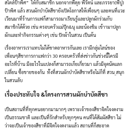
สไตล์ป้าพิศ” ให้กับสมาชิก นอกจากพี่ตุย พี่รัตน์ และภรรยา(พี่ปู)
ป้าพิศ แล้ว สวนผักบำบัดสีชายังเปิดโอกาสให้เพื่อนๆ และคนที่แวะ
เวียนมาที่ร้านการแฟก็สามารถมาเรียนรู้และปลูกผักร่วมกับ
สมาชิกได้ด้วย เช่น ครอบครัวแม่ปุ๊ก&นุ และน้องขิม เข้าามาปลูก
ผักและทำกิจกรรมต่างๆ เช่น ปักผ้าในสวน เป็นต้น
เรื่องอาหารเราแทบไม่ได้ขาดอาหารกันเลย เรามีกลุ่มไลน์ของ
เพื่อนๆสีชาการกาแฟกว่า 30 ครอบครัวที่ส่งข่าวกันช่วงนี้ใครมี
อะไรที่บ้าน มีอะไรในแปลงก็สามารถเก็ยเกี่ยวมา แล้วมีจุดนัดแลก
เปลี่ยน ซื้อขายของกัน ทั้งที่สวนผักบำบัดสีชาหรือไม่ก็ที่​ สวน_สนุก
ในสวนลับ
เรื่องประทับใจ &โครงการสวนผักบำบัดสีชา
เป็นสถานที่ที่ทุกคนอยากมามากๆ เพราะเจ้าของสีชาจิตใจงดงาม
เป็นธรรมชาติ และเป็นที่รักสำหรับทุกๆคน คนที่ได้สัมผัสสีชา ไม่
ว่าจะเป็นเจ้าของสีชาที่มีจิตใจงดงามแล้ว สถานที่ก็สะอาด