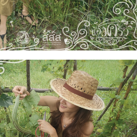
Search
Search
for: