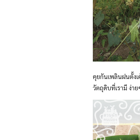
คุยกันเพลินฝนตั้งเค
วัตถุดิบที่เรามี ง