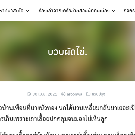
อหาที่น่าสนใจ
เรื่องเล่าจากเครือข่ายสวนผักคนเมือง
กิจก
บวบผัดไข่​.
30 เม.ย. 2021
aroonwa
ชวนปรุง
อบ้านเพื่อนที่บางบัวทอง นกได้บวบเหลี่ยมกลับมาเยอะเ
ใครเก็บเพราะเถาเลื้อยปกคลุมจนมองไม่เห็นลูก