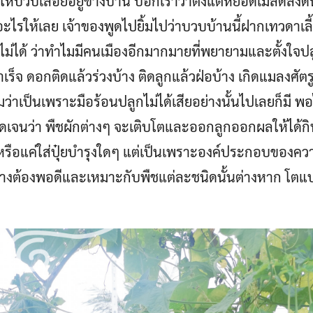
ห้บวบเลื้อยอยู่ข้างบ้าน บอกเราว่าตั้งแต่หยอดเมล็ดลงดิน
อะไรให้เลย เจ้าของพูดไปยิ้มไปว่าบวบบ้านนี้ฝากเทวดาเลี้
ม่ได้ ว่าทำไมมีคนเมืองอีกมากมายที่พยายามและตั้งใจปลู
่สำเร็จ ดอกติดแล้วร่วงบ้าง ติดลูกแล้วฝ่อบ้าง เกิดแมลงศัต
าเป็นเพราะมือร้อนปลูกไม่ได้เสียอย่างนั้นไปเลยก็มี พอไ
ัดเจนว่า พืชผักต่างๆ จะเติบโตและออกลูกออกผลให้ได้กินเช
หรือแค่ใส่ปุ๋ยบำรุงใดๆ แต่เป็นเพราะองค์ประกอบของควา
่างต้องพอดีและเหมาะกับพืชแต่ละชนิดนั้นต่างหาก โต