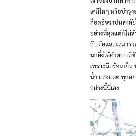
เจ้าของบ้านทำค้างใ
เคมีใดๆ หรือบำรุง
ก็อดอิจฉาปนสงสัยไ
อย่างที่สุดแต่ก็ไม
กับท้อและเหมารวมว่
นกยิ่งได้คำตอบที่ช
เพราะมือร้อนเย็น 
น้ำ แสงแดด ทุกอย
อย่างนี้นี่เอง