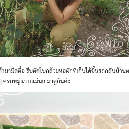
้ามามืดตื๋อ รีบตัดใบกล้วยห่อผักที่เก็บได้ขึ้นรถกลับบ้านตร
่ายๆ ครบหมู่แบบแม่นก มาดูกันค่ะ