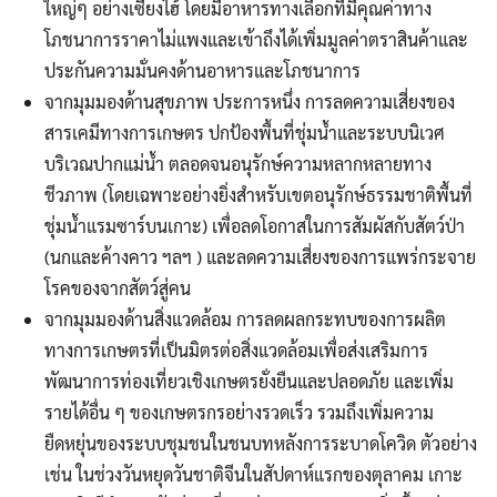
ใหญ่ๆ อย่างเซี่ยงไฮ้ โดยมีอาหารทางเลือกที่มีคุณค่าทาง
โภชนาการราคาไม่แพงและเข้าถึงได้เพิ่มมูลค่าตราสินค้าและ
ประกันความมั่นคงด้านอาหารและโภชนาการ
จากมุมมองด้านสุขภาพ ประการหนึ่ง การลดความเสี่ยงของ
สารเคมีทางการเกษตร ปกป้องพื้นที่ชุ่มน้ำและระบบนิเวศ
บริเวณปากแม่น้ำ ตลอดจนอนุรักษ์ความหลากหลายทาง
ชีวภาพ (โดยเฉพาะอย่างยิ่งสำหรับเขตอนุรักษ์ธรรมชาติพื้นที่
ชุ่มน้ำแรมซาร์บนเกาะ) เพื่อลดโอกาสในการสัมผัสกับสัตว์ป่า
(นกและค้างคาว ฯลฯ ) และลดความเสี่ยงของการแพร่กระจาย
โรคของจากสัตว์สู่คน
จากมุมมองด้านสิ่งแวดล้อม การลดผลกระทบของการผลิต
ทางการเกษตรที่เป็นมิตรต่อสิ่งแวดล้อมเพื่อส่งเสริมการ
พัฒนาการท่องเที่ยวเชิงเกษตรยั่งยืนและปลอดภัย และเพิ่ม
รายได้อื่น ๆ ของเกษตรกรอย่างรวดเร็ว รวมถึงเพิ่มความ
ยืดหยุ่นของระบบชุมชนในชนบทหลังการระบาดโควิด ตัวอย่าง
เช่น ในช่วงวันหยุดวันชาติจีนในสัปดาห์แรกของตุลาคม เกาะ