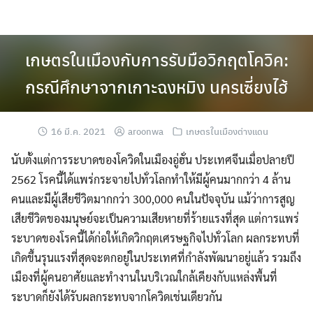
Skip
to
content
เกษตรในเมืองกับการรับมือวิกฤตโควิค:
กรณีศึกษาจากเกาะฉงหมิง นครเซี่ยงไฮ้
16 มี.ค. 2021
aroonwa
เกษตรในเมืองต่างแดน
นับตั้งแต่การระบาดของโควิดในเมืองอู่ฮั่น ประเทศจีนเมื่อปลายปี
2562 โรคนี้ได้แพร่กระจายไปทั่วโลกทำให้มีผู้คนมากกว่า 4 ล้าน
คนและมีผู้เสียชีวิตมากกว่า 300,000 คนในปัจจุบัน แม้ว่าการสูญ
เสียชีวิตของมนุษย์จะเป็นความเสียหายที่ร้ายแรงที่สุด แต่การแพร่
ระบาดของโรคนี้ได้ก่อให้เกิดวิกฤตเศรษฐกิจไปทั่วโลก ผลกระทบที่
เกิดขึ้นรุนแรงที่สุดจะตกอยู่ในประเทศที่กำลังพัฒนาอยู่แล้ว รวมถึง
เมืองที่ผู้คนอาศัยและทำงานในบริเวณใกล้เคียงกับแหล่งพื้นที่
ระบาดก็ยังได้รับผลกระทบจากโควิดเช่นเดียวกัน