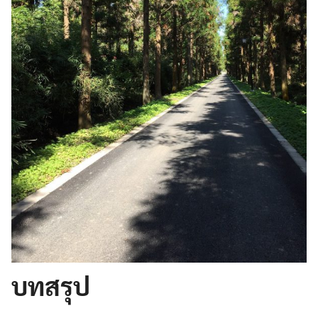
บทสรุป