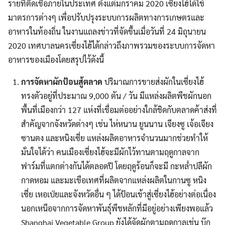
รายที่ติดเชื้อภายในประเทศ ตั้งแต่มกราคม 2020 เซี่ยงไฮ้ได้ใช้
มาตรการต่างๆ เพื่อปรับปรุงระบบการผลิตทางการเกษตรและ
อาหารในท้องถิ่น ในงานแถลงข่าวที่จัดขึ้นเมื่อวันที่ 24 มิถุนายน
2020 เทศบาลนครเซี่ยงไฮ้ได้กล่าวถึงภาพรวมของระบบการจัดหา
อาหารของเมืองโดยสรุปไว้ดังนี้
การจัดหาผักป้อนสู้ตลาด
ปริมาณการขายส่งผักในเซี่ยงไฮ้
ทรงตัวอยู่ที่ประมาณ 9,000 ตัน / วัน มีแหล่งผลิตพืชผักนอก
พื้นที่เมืองกว่า 127 แห่งที่เชื่อมต่ออย่างใกล้ชิดกับตลาดค้าส่งที่
สำคัญจากจังหวัดต่างๆ เช่น ไห่หนาน ยูนนาน เจียงซู เจ้อเจียง
ซานตง และหนิงเซี่ย แหล่งผลิตอาหารจำนวนมากช่วยทำให้
มั่นใจได้ว่า คนเมืองเซี่ยงไฮ้จะมีผักไว้ทานตามฤดูกาลจาก
ฟาร์มที่แตกต่างกันได้ตลอดปี โดยฤดูร้อนก็จะมี กะหล่ำปลีผัก
กาดหอม และมะเขือเทศที่ผลิตจากแหล่งผลิตในกานซู หนิง
เซี่ย เหอเป่ยและจังหวัดอื่น ๆ ได้ป้อนเข้าสู่เซี่ยงไฮ้อย่างต่อเนื่อง
นอกเหนือจากการจัดหาพันธุ์พืชหลักที่มีอยู่อย่างเพียงพอแล้ว
Shanghai Vegetable Group ยังได้จัดผักตามฤดูกาลเช่น บ๊ก