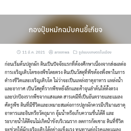
Skip
to
content
กองปุ๋ยหมักฉบับคนขี้เกียจ
11 มี.ค. 2021
aroonwa
รูปแบบเกษตรในเมือง
ก่อนเริ่มต้นปลูกผัก ดินเป็นปัจจัยแรกที่ต้องศึกษาเนื่องจากส่งผลต่อ
การเจริญเติบโตของพืชโดยตรง ดินเป็นวัสดุที่พืชต้องพึ่งพาในการ
ดำรงชีวิตและเจริญเติบโต ไม่ว่าจะเป็นแหล่งธาตุอาหาร แหล่งน้ำ
และอากาศ เป็นวัสดุที่รากพืชหยั่งลึกและค้ำจุนลำต้นให้ตั้งตรง
และปกป้องรากพืชจากแสงแดด สารเคมีที่เป็นอันตรายและแมลง
ศัตรูพืช ดินที่มีชีวิตและเหมาะสมต่อการปลูกผักควรมีปริมาณธาตุ
อาหารและอินทรียวัตถุมาก อุ้มน้ำหรือเก็บความชื่นได้ดี และ
ระบายน้ำได้ดีจนไม่เกิดน้ำขังบริเวณราก ลดการกัดเซาะ ดินที่ชีวิต
จะช่วยให้ผักเจริญเติบได้อย่างแข็งแรง ทนทานต่อโรคและแมลง