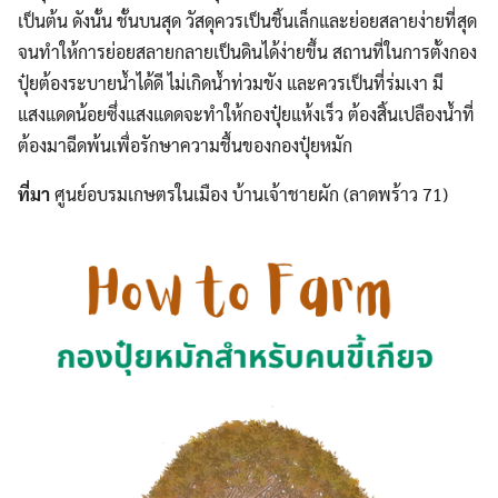
เป็นต้น ดังนั้น ชั้นบนสุด วัสดุควรเป็นชิ้นเล็กและย่อยสลายง่ายที่สุด
จนทำให้การย่อยสลายกลายเป็นดินได้ง่ายขึ้น สถานที่ในการตั้งกอง
ปุ๋ยต้องระบายน้ำได้ดี ไม่เกิดน้ำท่วมขัง และควรเป็นที่ร่มเงา มี
แสงแดดน้อยซึ่งแสงแดดจะทำให้กองปุ๋ยแห้งเร็ว ต้องสิ้นเปลืองน้ำที่
ต้องมาฉีดพ้นเพื่อรักษาความชื้นของกองปุ๋ยหมัก
ที่มา
ศูนย์อบรมเกษตรในเมือง บ้านเจ้าชายผัก (ลาดพร้าว 71)