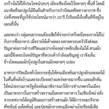
รกร้างไม่ได้ใช้ประโยชน์รอบๆ เมืองเชียงใหม่ไว้หลายๆ พื้นที่ โดยมี
แนวคิดที่จะปลูกไม้ยืนต้นสำหรับการบำบัดมลพิษทางอากาศ ซึ่ง
บ่อทิ้งขยะที่ถูกใช้ประโยชน์มากว่า 20 ปี ก็เป็นหนึ่งในพื้นที่ที่อยู่ใน
แผนที่นั้น
­และพบว่า กลุ่มคนยากจนต้องเสียใช้จ่ายกว่าครึ่งหนึ่งของรายได้ไป
กับการซื้ออาหาร เมื่อรายได้เค้าลดลง หลายครอบครัวจึงส่งผล
ปัญหาต่อการดำรงชีวิตและปากท้องอย่างหลีกเลี่ยงไม่ได้ สวนผัก
แผ่งนี้จึงตอบโจทย์ปัญหาที่พวกเค้ากำลังเผชิญอยู่ เราจึงเห็น
ข้าวโพดและผักบุ้งปลูกในสวนผักหลายๆ แปลง
มาตรการปิดเมืองทั่วโลกกระตุ้นให้คนเมืองหันมาปลูกผักและผลไม้
ในพื้นที่หลังบ้านและระเบียงอย่างแพร่หลายมากขึ้น และผลักดัน
ให้หน่วยงานภาครัฐต้องหันมาพิจารณาให้การทำเกษตรในเมือง
เป็นมาตรการในการสร้างความมั่นคงทางอาหาร ในเชียงใหม่ หลัง
จากเทศบาลได้อนุมัติแผนการสร้างสวนผัก ได้มีการรดมบริจาค
Search
พืชพันธุ์ เมล็ดพันธุ์ และปุ๋ยหมักจากคนเมืองผ่านโซเชียลมีเดีย
Search