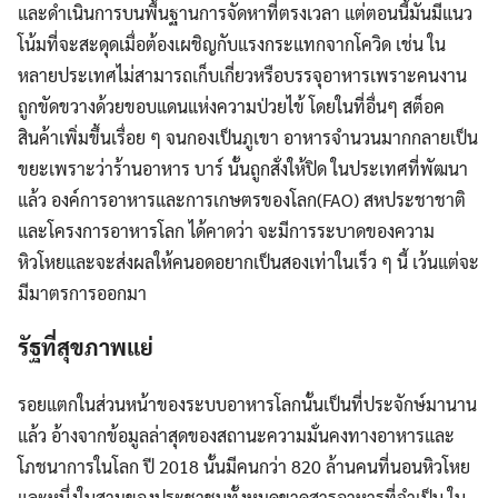
และดำเนินการบนพื้นฐานการจัดหาที่ตรงเวลา แต่ตอนนี้มันมีแนว
โน้มที่จะสะดุดเมื่อต้องเผชิญกับแรงกระแทกจากโควิด เช่น ใน
หลายประเทศไม่สามารถเก็บเกี่ยวหรือบรรจุอาหารเพราะคนงาน
ถูกขัดขวางด้วยขอบแดนแห่งความป่วยไข้ โดยในที่อื่นๆ สต็อค
สินค้าเพิ่มขึ้นเรื่อย ๆ จนกองเป็นภูเขา อาหารจำนวนมากกลายเป็น
ขยะเพราะว่าร้านอาหาร บาร์ นั้นถูกสั่งให้ปิด ในประเทศที่พัฒนา
แล้ว องค์การอาหารและการเกษตรของโลก(FAO) สหประชาชาติ
และโครงการอาหารโลก ได้คาดว่า จะมีการระบาดของความ
หิวโหยและจะส่งผลให้คนอดอยากเป็นสองเท่าในเร็ว ๆ นี้ เว้นแต่จะ
มีมาตรการออกมา
รัฐที่สุขภาพแย่
รอยแตกในส่วนหน้าของระบบอาหารโลกนั้นเป็นที่ประจักษ์มานาน
แล้ว อ้างจากข้อมูลล่าสุดของสถานะความมั่นคงทางอาหารและ
โภชนาการในโลก ปี 2018 นั้นมีคนกว่า 820 ล้านคนที่นอนหิวโหย
และหนึ่งในสามของประชาชนทั้งหมดขาดสารอาหารที่จำเป็น ใน