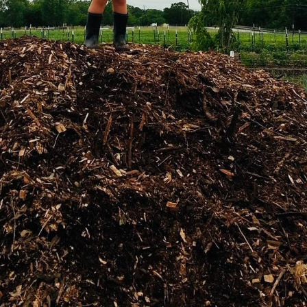
Search
Search
for: