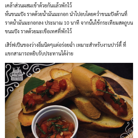
เคล้าส่วนผสมเข้าด้วยกันแล้วพักไว้
หั่นขนมปัง ราดด้วยน้ำมันมะกอก นำไปอบโดยคว่ำขนมปังด้านที่
ราดน้ำมันมะกอกลง ประมาณ 10 นาที จากนั้นใช้กระเทียมสดถูบน
ขนมปัง ราดด้วยมะเขือเทศที่พักไว้
Search
Search
เสิร์ฟเป็นของว่างอิ่มนิดๆแต่อร่อยฉ่ำ เหมาะสำหรับงานปาร์ตี้ ที่
for:
แขกสามารถหยิบรับประทานได้ง่าย