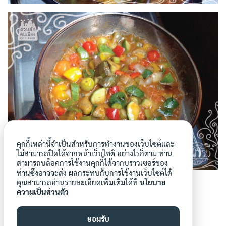
คุกกี้เหล่านี้จำเป็นสำหรับการทำงานของเว็บไซต์และ
ไม่สามารถปิดได้จากหน้าเว็บไซต๊ อย่างไรก็ตาม ท่าน
สามารถบล็อคการใช้งานคุกกี้ได้จากบราวเซอร์ของ
ท่านซึ่งอาจจะส่ง ผลกระทบกับการใช้งานเว็บไซต์ได้
คุณสามารถอ่านรายละเอียดเพิ่มเติมได้ที่
นโยบาย
ความเป็นส่วนตัว
ยอมรับ