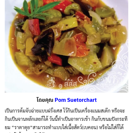
โดยคุณ
Pom Suetorchart
เป็นการต้มจับฉ่ายแบบฝรั่งเศส ไว้กินเป็นเครื่องแนมสเต๊ก หรือจะ
กินเป็นจานหลักเลยก็ได้ วันนี้ทำเป็นอาหารเช้า กินกับขนมปังกระที
ยม “ราตาตุย”สามารถทำแบบใส่เนื้อสัตว์(เบคอน) หรือไม่ใส่ก็ได้