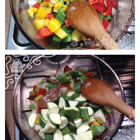
Search
Search
for: