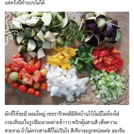
แต่ครั้งนี้ทำแบบไม่ใด้
ผักที่ใช้จะมี หอมใหญ่ เซอรารี(พอดีมีติดบ้านไว้)ไม่มีไม่ต้องใส่
กระเทียม(ในรูปลืมเอาลงถ่ายจ้าาา) พริกตุ้มสามสี เพื่อความ
สวยงาม ถ้าไม่ครบสามสีก็ไม่เป็นไร สีเขียวจะถูกหน่อยค่ะ มะเขือ