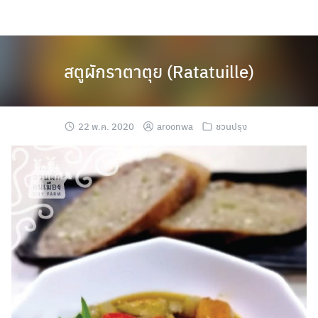
Skip
to
content
สตูผักราตาตุย (Ratatuille)
22 พ.ค. 2020
aroonwa
ชวนปรุง