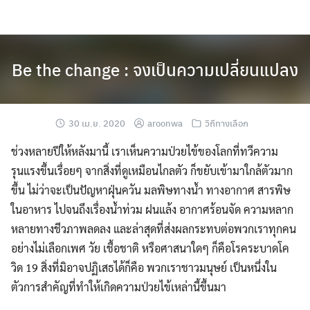
Skip
to
content
Be the change : จงเป็นความเปลี่ยนแปลง
30 เม.ย. 2020
aroonwa
วิถีทางเลือก
ช่วงหลายปีให้หลังมานี้ เราเห็นความป่วยไข้ของโลกที่ทวีความ
รุนแรงขึ้นเรื่อยๆ จากสิ่งที่ดูเหมือนไกลตัว ก็ขยับเข้ามาใกล้ตัวมาก
ขึ้น ไม่ว่าจะเป็นปัญหาฝุ่นควัน มลพิษทางน้ำ ทางอากาศ สารพิษ
ในอาหาร ไปจนถึงเรื่องน้ำท่วม ฝนแล้ง อากาศร้อนจัด ความหลาก
หลายทางชีวภาพลดลง และล่าสุดที่ส่งผลกระทบต่อพวกเราทุกคน
อย่างไม่เลือกเพศ วัย เชื้อชาติ หรือศาสนาใดๆ ก็คือโรคระบาดโค
วิด 19 สิ่งที่มิอาจปฏิเสธได้ก็คือ พวกเราชาวมนุษย์ เป็นหนึ่งใน
ตัวการสำคัญที่ทำให้เกิดความป่วยไข้เหล่านี้ขึ้นมา