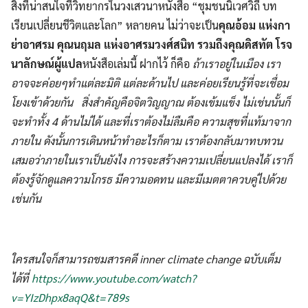
สิ่งที่น่าสนใจที่วิทยากรในวงเสวนาหนังสือ “ชุมชนนิเวศวิถี บท
เรียนเปลี่ยนชีวิตและโลก” หลายคน ไม่ว่าจะเป็น
คุณอ้อม แห่งกา
ย่าอาศรม คุณนฤมล แห่งอาศรมวงศ์สนิท รวมถึงคุณดิสทัต โรจ
นาลักษณ์ผู้แปล
หนังสือเล่มนี้ ฝากไว้ ก็คือ
ถ้าเราอยู่ในเมือง เรา
อาจจะค่อยๆทำแต่ละมิติ แต่ละด้านไป และค่อยเรียนรู้ที่จะเชื่อม
โยงเข้าด้วยกัน สิ่งสำคัญคือจิตวิญญาณ ต้องเข้มแข็ง ไม่เช่นนั้นก็
จะทำทั้ง 4 ด้านไม่ได้ และที่เราต้องไม่ลืมคือ ความสุขที่แท้มาจาก
ภายใน ดังนั้นการเดินหน้าทำอะไรก็ตาม เราต้องกลับมาทบทวน
เสมอว่าภายในเราเป็นยังไง การจะสร้างความเปลี่ยนแปลงได้ เราก็
ต้องรู้จักดูแลความโกรธ มีความอดทน และมีเมตตาควบคู่ไปด้วย
เช่นกัน
ใครสนใจก็สามารถชมสารคดี inner climate change ฉบับเต็ม
ได้ที่
https://www.youtube.com/watch?
v=YIzDhpx8aqQ&t=789s