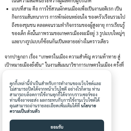
เน้นความสัมพันธ์ระหว่างผู้ผลิตกับผู้บริโภค
แบบที่สาม คือ การใช้สวนผักคนเมืองเพื่อเป็นงานอดิเรก เป็น
กิจกรรมสันทนาการ การพักผ่อนหย่อนใจ ของครัวเรือนรวมไป
ถึงของชุมชน ตลอดจนรวมทำกิจกรรมของผู้สูงอายุ การเรียนรู้
ของเด็ก ดังนั้นภาพรวมขอเกษตรเมืองจะมีอยู่ 3 รูปแบบใหญ่ๆ
และบางรูปแบบก็ซ้อนกันเป็นหลายอย่างในคราวเดียว
จากปาฐกถา เรื่อง “เกษตรในเมือง ความสำคัญ ความท้าทาย สู่
เป้าหมายเมืองยั่งยืน” ในงานสัมมนาวิชาการเกษตรในเมือง ครั้งที่
1 “เกษตรในเมืองเพื่อเมืองอย่างยั่งยืน” 15 ก.พ. 2562
คุกกี้เหล่านี้จำเป็นสำหรับการทำงานของเว็บไซต์และ
โดย ผศ.ดร.ปิยะพงษ์ บุษบงก์
ไม่สามารถปิดได้จากหน้าเว็บไซต๊ อย่างไรก็ตาม ท่าน
สถาบันนโยบายสาธารณะ มหาวิทยาลัยเชียงใหม่
สามารถบล็อคการใช้งานคุกกี้ได้จากบราวเซอร์ของ
ท่านซึ่งอาจจะส่ง ผลกระทบกับการใช้งานเว็บไซต์ได้
คุณสามารถอ่านรายละเอียดเพิ่มเติมได้ที่
นโยบาย
ความเป็นส่วนตัว
ยอมรับ