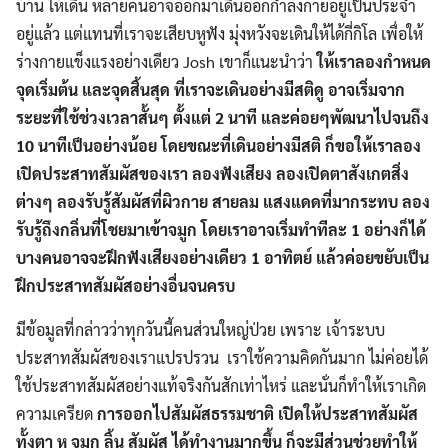
บ้าน ให้เดิน หลายคนอาจออกมาเดินออกกำลังกายอยู่เป็นประจำ
อยู่แล้ว แต่แทนที่เราจะเสียบหูฟัง มุ่งหวังจะเดินให้ได้กี่กิโล เพื่อให้
ร่างกายแข็งแรงอย่างเดียว Josh เขาก็แนะนำว่า
ให้เราลองกำหนด
จุดเริ่มต้น และจุดสิ้นสุด ที่เราจะเดินอย่างมีสติดู อาจเริ่มจาก
ระยะที่ใช้ช่วงเวลาสั้นๆ ตั้งแต่ 2 นาที และค่อยๆพัฒนาไปจนถึง
10 นาทีเป็นอย่างน้อย โดยขณะที่เดินอย่างมีสติ ก็ขอให้เราลอง
เปิดประสาทสัมผัสของเรา ลองฟังเสียง ลองเปิดตาสังเกตสิ่ง
ต่างๆ ลองรับรู้สัมผัสที่ผิวกาย สายลม แสงแดดที่มากระทบ ลอง
รับรู้ถึงกลิ่นที่โชยมาเข้าจมูก โดยเราอาจเริ่มทำทีละ 1 อย่างก็ได้
บางคนอาจจะฝึกฟังเสียงอย่างเดียว 1 อาทิตย์ แล้วค่อยขยับเป็น
ฝึกประสาทสัมผัสอย่างอื่นจนครบ
มีข้อมูลที่กล่าวว่าทุกวันนี้คนส่วนใหญ่ป่วย เพราะ เจ้าระบบ
ประสาทสัมผัสของเราแปรปรวน เราใช้ความคิดกันมาก ไม่ค่อยได้
ใช้ประสาทสัมผัสอย่างแท้จริงกันสักเท่าไหร่ และนั่นก็ทำให้เราเกิด
ความเครียด
การออกไปสัมผัสธรรมชาติ เปิดให้ประสาทสัมผัส
ทั้งตา หู จมูก ลิ้น สัมผัส ได้ทำงานมากขึ้น ก็จะมีส่วนช่วยทำให้