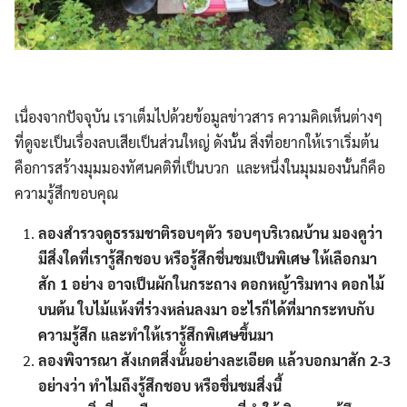
เนื่องจากปัจจุบัน เราเต็มไปด้วยข้อมูลข่าวสาร ความคิดเห็นต่างๆ
ที่ดูจะเป็นเรื่องลบเสียเป็นส่วนใหญ่ ดังนั้น สิ่งที่อยากให้เราเริ่มต้น
คือการสร้างมุมมองทัศนคติที่เป็นบวก และหนึ่งในมุมมองนั้นก็คือ
ความรู้สึกขอบคุณ
ลองสำรวจดูธรรมชาติรอบๆตัว รอบๆบริเวณบ้าน มองดูว่า
มีสิ่งใดที่เรารู้สึกชอบ หรือรู้สึกชื่นชมเป็นพิเศษ ให้เลือกมา
สัก 1 อย่าง อาจเป็นผักในกระถาง ดอกหญ้าริมทาง ดอกไม้
บนต้น ใบไม้แห้งที่ร่วงหล่นลงมา อะไรก็ได้ที่มากระทบกับ
ความรู้สึก และทำให้เรารู้สึกพิเศษขึ้นมา
ลองพิจารณา สังเกตสิ่งนั้นอย่างละเอียด แล้วบอกมาสัก 2-3
อย่างว่า ทำไมถึงรู้สึกชอบ หรือชื่นชมสิ่งนี้