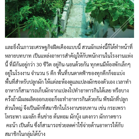
และยิ่งในภาวะเศรษฐกิจฝืดเคืองแบบนี้ สวนผักแห่งนี้ก็ได้ทำหน้าที่
หลายบทบาท เป็นแหล่งอาหารสำคัญให้กับพนักงานในโรงงานแห่ง
นี้ ที่มีกันอยู่กว่า 30 ชีวิต อยู่กิน-นอนด้วยกัน ทุกคนมีห้องพักเล็กๆ
อยู่ในโรงงาน จำนวน 5 ตึก พื้นที่บนดาดฟ้าของทุกตึกก็จะแบ่ง
พื้นที่สำหรับปลูกผัก ให้แต่ละห้องดูแลแปลงผักของตัวเอง เวลาทำ
อาหารก็สามารถเก็บผักจากแปลงไปทำอาหารกินได้เลย หรือบาง
ครั้งถ้ามีผลผลิตออกเยอะก็จะทำอาหารกินด้วยกัน พืชผักที่ปลูก
ส่วนใหญ่ จึงเป็นผักที่สมาชิกในโรงงานชอบทาน เช่น กระเพรา
โหระพา แมงลัก คื่นช่าย ต้นหอม ผักบุ้ง แตงกวา ผักกาดขาว
คะน้า เป็นต้น ซึ่งก็สามารถช่วยลดค่าใช้จ่ายด้านอาหารให้กับ
สมาชิกในกลุ่มได้บ้าง