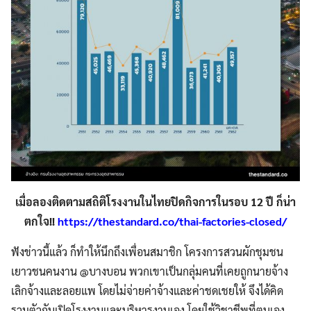
เมื่อลองติดตามสถิติโรงงานในไทยปิดกิจการในรอบ
12 ปี ก็น่า
ตกใจ!!
https://thestandard.co/thai-factories-closed/
ฟังข่าวนี้แล้ว ก็ทำให้นึกถึงเพื่อนสมาชิก โครงการสวนผักชุมชน
เยาวชนคนงาน @บางบอน พวกเขาเป็นกลุ่มคนที่เคยถูกนายจ้าง
เลิกจ้างและลอยแพ โดยไม่จ่ายค่าจ้างและค่าชดเชยให้ จึงได้คิด
รวมตัวกันเปิดโรงงานและบริหารงานเอง โดยใช้วิชาชีพที่ตนเอง