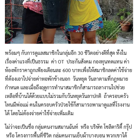
พร้อมๆ กับการดูแลสมาชิกในกลุ่มอีก 30 ชีวิตอย่างดีที่สุด ทั้งใน
เรื่องค่าแรงที่เป็นธรรม ค่า OT ประกันสังคม กองทุนทดแทน ค่า
ห้องพักราคาถูกเพียงเดือนละ 600 บาทเพื่อให้สมาชิกลดค่าใช้จ่าย
ที่ต้องเอาไปจ่ายค่าหอพักข้างนอก วันหยุด วันลาตามที่กฎหมาย
กำหนด และเมื่อถึงฤดูการทำนาสมาชิกก็สามารถลางานไปช่วย
เหลือที่บ้านได้ด้วยแบบไม่รวมกับวันหยุดวันลาปกติ ถ้าครอบครัว
ไหนมีพ่อแม่ คนในครอบครัวป่วยไข้ก็สามารถพามาดูแลที่โรงงาน
ได้ โดยไม่ต้องจ่ายค่าใช้จ่ายเพิ่มเติม
ไม่ว่าจะเป็นชื่อ กลุ่มคนงานสมานฉันท์ หรือ บริษัท โซลิดาริตี้ กรุ๊ป
หรือ โครงการพื้นที่ชีวิต กลุ่มคนงานเย็บผ้าบางบอน พวกเขาได้