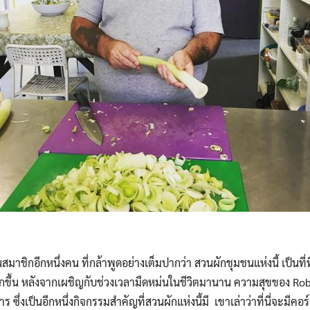
นสมาชิกอีกหนึ่งคน ที่กล้าพูดอย่างเต็มปากว่า สวนผักชุมชนแห่งนี้ เป็นที
ึ้น หลังจากเผชิญกับช่วงเวลามืดหม่นในชีวิตมานาน ความสุขของ Robert
ร ซึ่งเป็นอีกหนึ่งกิจกรรมสำคัญที่สวนผักแห่งนี้มี เขาเล่าว่าที่นี่จะมี