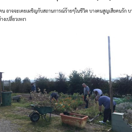
คน อาจจะเคยเผชิญกับสถานการณ์ร้ายๆในชีวิต บางคนสูญเสียคนรัก บ
ย่างเปลี่ยวเหงา