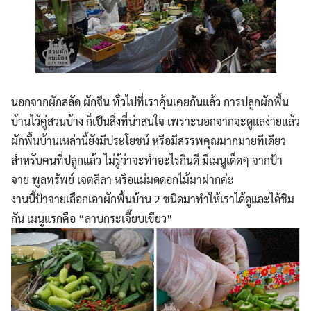
นอกจากผักสลัด ผักจีน ทั่วไปที่เราคุ้นเคยกันแล้ว การปลูกผักพื้น
Search
Search
for:
บ้านไว้คู่สวนบ้าง ก็เป็นสิ่งที่น่าสนใจ เพราะนอกจากจะดูแลง่ายแล้ว
ผักพื้นบ้านเหล่านี้ยังมีประโยชน์ หรือมีสรรพคุณมากมายทีเดียว
สำหรับคนที่ปลูกแล้ว ไม่รู้ว่าจะทำอะไรกินดี มีเมนูเด็ดๆ จากป้า
จาย พูลทรัพย์ เจตลีลา หรือแม่มดดอกไม้มาฝากค่ะ
งานนี้ป้าจายเลือกเอาผักพื้นบ้าน 2 ชนิดมาทำให้เราได้ดูและได้ชิม
กัน เมนูแรกคือ “ลาบกระเจี๊ยบเขียว”