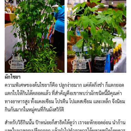
ผักไชยา
ความพิเศษของต้นไชยาก็คือ ปลูกง่ายมาก แค่ตัดกิ่งชำ ก็แตกยอด
แตกใบให้กินได้ตลอดแล้ว ที่สำคัญคือเขาพบว่าผักชนิดนี้มีคุณค่า
ทางอาหารสูง ทั้งแคลเซียม โปรตีน โปแตสเซียม และเหล็ก จึงนิยม
กินกันมากในหมู่คนที่กินมังสวิรัติ
สำหรับวิธีกินนั้น ป้าหน่อยก็สาธิตให้ดูว่า เราจะหักยอดอ่อน นำก้าน
และใบมาลอกเปลือกออก แล้วนำไปทำอาหารได้หลายชนิดโดยควร