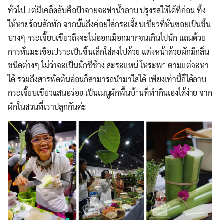
ทั่วไป แต่มีเคล็ดลับคือป้าจายจะทำน้ำลาบ ปรุงรสให้ได้ที่ก่อน ทิ้ง
ให้หายร้อนสักพัก จากนั้นถึงค่อยใส่กระเจี๊ยบเขียวที่หั่นซอยเป็นชิ้น
บางๆ กระเจี๊ยบเขียวถึงจะไม่ออกเมือกมากจนเกินไปนัก แถมด้วย
การหั่นมะเขือเปราะเป็นชิ้นเล็กใส่ลงไปด้วย แต่งหน้าด้วยผักมีกลิ่น
ชนิดต่างๆ ไม่ว่าจะเป็นผักชีช้าง สะระแหน่ โหระพา ตามแต่จะหา
ได้ รวมถึงสารพัดต้นอ่อนก็สามารถนำมาใส่ได้ เพียงเท่านี้ก็ได้ลาบ
กระเจี๊ยบเขียวแสนอร่อย เป็นเมนูผักพื้นบ้านที่ทำกินเองได้ง่าย จาก
ผักในสวนที่เราปลูกกันค่ะ