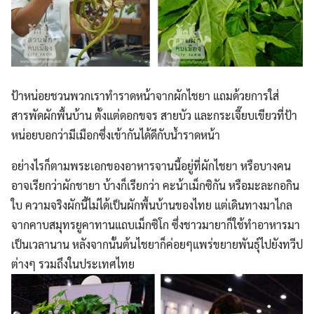
ป้าหน่อยชวนพวกเราทำราดหน้าจากผักไชยา แถมด้วยการใส่
สารพัดผักพื้นบ้าน ตั้งแต่ดอกขจร สายบัว และกระเจี๊ยบเขียวที่ป้า
หน่อยบอกว่ามีเมือกซึ่งเข้ากันได้ดีกับน้ำราดหน้า
อย่างไรก็ตามพระเอกของอาหารจานนี้อยู่ที่ผักไชยา หรือบางคน
อาจเรียกว่าผักชายา บ้างก็เรียกว่า คะน้าเม็กซิกัน หรือมะละกอกิน
ใบ ความจริงผักนี้ไม่ได้เป็นผักพื้นบ้านของไทย แต่เดินทางมาไกล
จากคาบสมุทรยูคาทานแถบเม็กซิโก ซึ่งชาวมายาก็ใช้ทำอาหารมา
เป็นเวลานาน หลังจากนั้นต้นไชยาก็ค่อยๆแพร่ขยายพันธุ์ไปยังทวีป
ต่างๆ รวมถึงในประเทศไทย