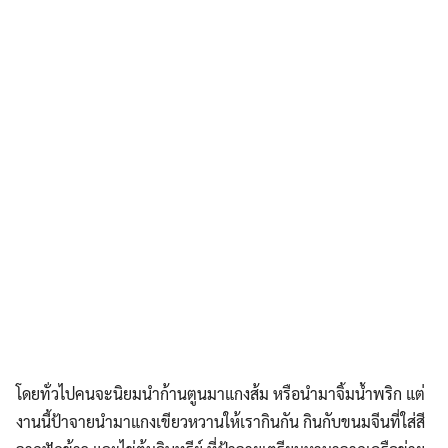
โดยทั่วไปคนจะนิยมนำก้านตูนมาแกงส้ม หรือนำมาจิ้มน้ำพริก แต่
งานนี้ป้าจายนำมาแกงเขียวหวานให้เรากินกัน กินกับขนมจีนที่ใส่สี