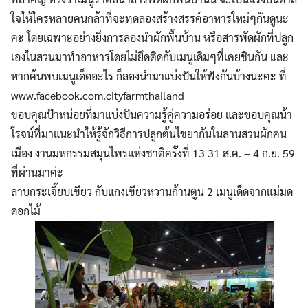
ใจให้ใครหลายคนกล้าที่จะทดลองสร้างสรรค์อาหารใหม่ๆกันดูนะ
คะ โดยเฉพาะอย่างยิ่งการลองนำผักพื้นบ้าน หรือสารพัดผักที่ปลูก
เองในสวนมาทำอาหารโดยไม่ยึดติดกับเมนูเดิมๆที่เคยชินกัน และ
หากค้นพบเมนูเด็ดอะไร ก็ลองนำมาแบ่งปันให้ฟังกันบ้างนะคะ ที่
www.facebook.com.cityfarmthailand
ขอบคุณป้าหน่อยที่มาแบ่งปันความรู้คู่ความอร่อย และขอบคุณน้า
โรจน์ที่มาแนะนำให้รู้จักวิธีการปลูกต้นไชยากันในลานสวนผักคน
เมือง งานมหกรรมสมุนไพรแห่งชาติครั้งที่ 13 31 ส.ค. – 4 ก.ย. 59
ที่ผ่านมาค่ะ
ลาบกระเจี๊ยบเขียว กับแกงเขียวหวานก้านตูน 2 เมนูเด็ดจากแม่มด
ดอกไม้