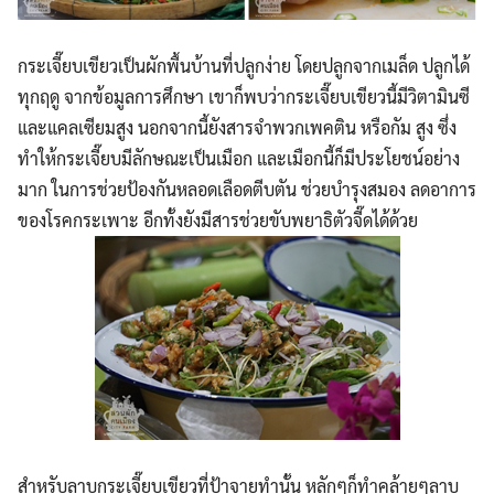
กระเจี๊ยบเขียวเป็นผักพื้นบ้านที่ปลูกง่าย โดยปลูกจากเมล็ด ปลูกได้
ทุกฤดู จากข้อมูลการศึกษา เขาก็พบว่ากระเจี๊ยบเขียวนี้มีวิตามินซี
และแคลเซียมสูง นอกจากนี้ยังสารจำพวกเพคติน หรือกัม สูง ซึ่ง
ทำให้กระเจี๊ยบมีลักษณะเป็นเมือก และเมือกนี้ก็มีประโยชน์อย่าง
มาก ในการช่วยป้องกันหลอดเลือดตีบตัน ช่วยบำรุงสมอง ลดอาการ
ของโรคกระเพาะ อีกทั้งยังมีสารช่วยขับพยาธิตัวจี๊ดได้ด้วย
สำหรับลาบกระเจี๊ยบเขียวที่ป้าจายทำนั้น หลักๆก็ทำคล้ายๆลาบ