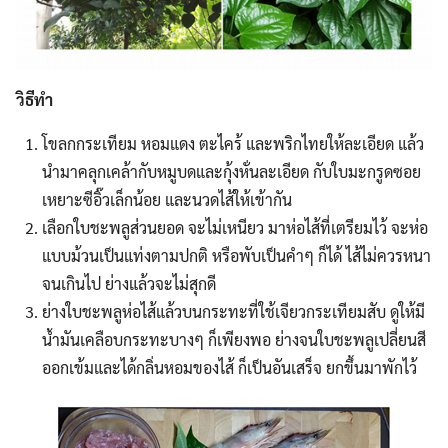
วิธีทำ
โขลกกระเทียม หอมแดง ตะไคร้ และพริกไทยให้ละเอียด แล้ว
นำมาคลุกเคล้ากับหมูบดและกุ้งหั่นละเอียด กับใบมะกรูดซอย
เหยาะซีอิ๊วเล็กน้อย และนวดไส้ให้เข้ากัน
เลือกใบชะพลูส่วนยอด จะไม่เหนียว มาห่อไส้ที่เตรียมไว้ จะห่อ
แบบม้วนเป็นแท่งตามปกติ หรือพับเป็นคำๆ ก็ได้ ไส้ไม่ควรหนา
จนเกินไป ย่างแล้วจะไม่สุกดี
ย่างใบชะพลูห่อไส้แล้วบนกระทะที่ใช้เจียวกระเทียมสับ ดูให้มี
น้ำมันเคลือบกระทะบางๆ ก็เพียงพอ ย่างจนใบชะพลูเปลี่ยนสี
ออกเข้มและได้กลิ่นหอมของไส้ ก็เป็นอันเสร็จ ยกขึ้นมาพักไว้