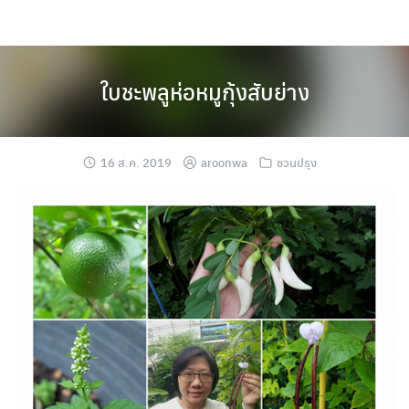
Skip
to
content
ใบชะพลูห่อหมูกุ้งสับย่าง
16 ส.ค. 2019
aroonwa
ชวนปรุง