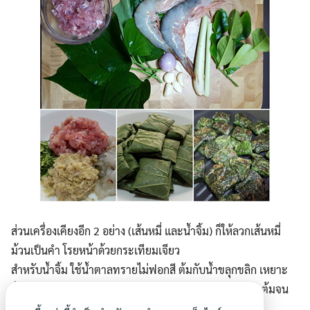
ส่วนเครื่องเคียงอีก 2 อย่าง (เส้นหมี่ และน้ำจิ้ม) ก็ให้ลวกเส้นหมี่
ม้วนเป็นคำ โรยหน้าด้วยกระเทียมเจียว
สำหรับน้ำจิ้ม ใช้น้ำตาลทรายไม่ฟอกสี ต้มกับน้ำขลุกขลิก เหยาะ
น้ำส้มสายชูแท้ ดอกเกลือเล็กน้อย และพริกแดงโขลกลงไป ต้มจน
เดือด พักให้เย็น โรยแครอทขูดฝอยลงไปเล็กน้อย