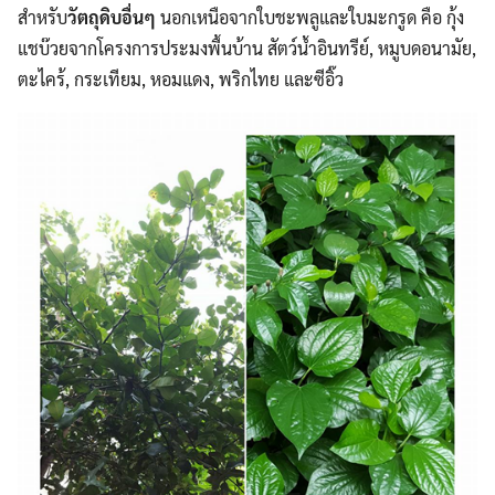
สำหรับ
วัตถุดิบอื่นๆ
นอกเหนือจากใบชะพลูและใบมะกรูด คือ กุ้ง
แชบ๊วยจากโครงการประมงพื้นบ้าน สัตว์น้ำอินทรีย์, หมูบดอนามัย,
ตะไคร้, กระเทียม, หอมแดง, พริกไทย และซีอิ๊ว
Search
Search
for: