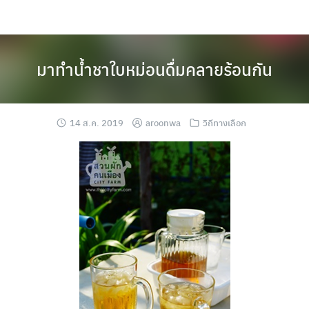
Skip
to
content
มาทำน้ำชาใบหม่อนดื่มคลายร้อนกัน
14 ส.ค. 2019
aroonwa
วิถีทางเลือก