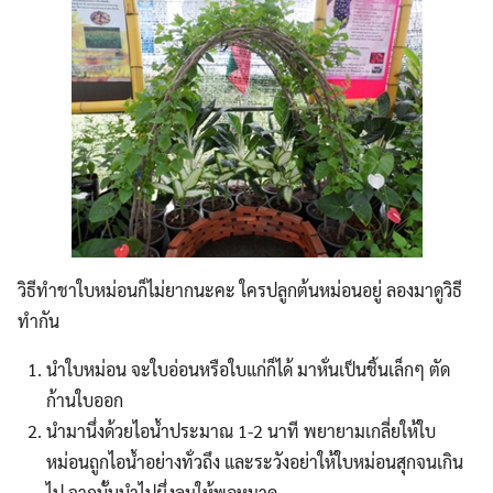
Search
Search
วิธีทำชาใบหม่อนก็ไม่ยากนะคะ ใครปลูกต้นหม่อนอยู่ ลองมาดูวิธี
for:
ทำกัน
นำใบหม่อน จะใบอ่อนหรือใบแก่ก็ได้ มาหั่นเป็นชิ้นเล็กๆ ตัด
ก้านใบออก
นำมานึ่งด้วยไอน้ำประมาณ 1-2 นาที พยายามเกลี่ยให้ใบ
หม่อนถูกไอน้ำอย่างทั่วถึง และระวังอย่าให้ใบหม่อนสุกจนเกิน
ไป จากนั้นนำไปผึ่งลมให้พอหมาด