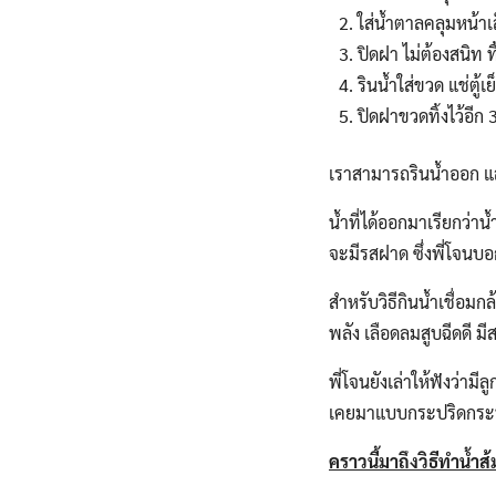
ใส่น้ำตาลคลุมหน้าเ
ปิดฝา ไม่ต้องสนิท ทิ
รินน้ำใส่ขวด แช่ตู้เย
ปิดฝาขวดทิ้งไว้อีก
เราสามารถรินน้ำออก แล้
น้ำที่ได้ออกมาเรียกว่าน
จะมีรสฝาด ซึ่งพี่โจน
สำหรับวิธีกินน้ำเชื่อมก
พลัง เลือดลมสูบฉีดดี 
พี่โจนยังเล่าให้ฟังว่าม
เคยมาแบบกระปริดกระปร
คราวนี้มาถึงวิธีทำน้ำส