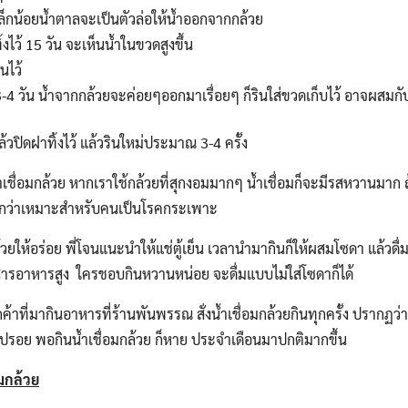
ล็กน้อยน้ำตาลจะเป็นตัวล่อให้น้ำออกจากกล้วย
้งไว้ 15 วัน จะเห็นน้ำในขวดสูงขึ้น
็นไว้
 3-4 วัน น้ำจากกล้วยจะค่อยๆออกมาเรื่อยๆ ก็รินใส่ขวดเก็บไว้ อาจผสมกับ
วปิดฝาทิ้งไว้ แล้วรินใหม่ประมาณ 3-4 ครั้ง
้ำเชื่อมกล้วย หากเราใช้กล้วยที่สุกงอมมากๆ น้ำเชื่อมก็จะมีรสหวานมาก ถ
บอกว่าเหมาะสำหรับคนเป็นโรคกระเพาะ
ล้วยให้อร่อย พี่โจนแนะนำให้แช่ตู้เย็น เวลานำมากินก็ให้ผสมโซดา แล้วดื่ม ก
มีสารอาหารสูง ใครชอบกินหวานหน่อย จะดื่มแบบไม่ใส่โซดาก็ได้
ีลูกค้าที่มากินอาหารที่ร้านพันพรรณ สั่งน้ำเชื่อมกล้วยกินทุกครั้ง ปรากฏว
อย พอกินน้ำเชื่อมกล้วย ก็หาย ประจำเดือนมาปกติมากขึ้น
้มกล้วย