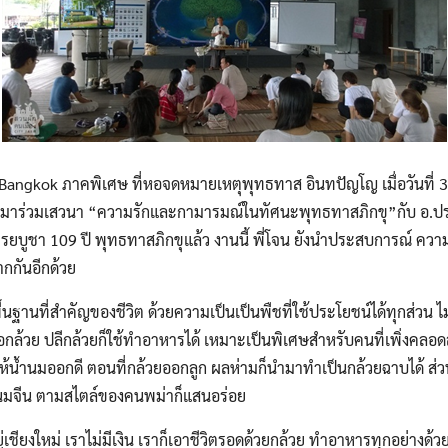
angkok ภาคพิเศษ ที่หอจดหมายเหตุพุทธทาส อินทปัญโญ เมื่อวันที่ 
ะมาร่วมเสวนา
“ความรักและกามารมณ์ในทัศนะพุทธทาสภิกขุ”กับ อ.ประม
ยบูชา 109 ปี พุทธทาสภิกขุแล้ว งานนี้ พี่โจน ยังนำประสบการณ์ ความรู้
กกันอีกด้วย
ื้นฐานที่สำคัญของชีวิต ด้วยความเป็นเป็นพืชที่ใช้ประโยชน์ได้ทุกส่วน ไ
ปอกล้วย ปลีกล้วยก็ใช้ทำอาหารได้ เหมาะเป็นพิเศษสำหรับคนที่เพิ่งคลอ
ำให้น้ำนมออกดี ตอนที่กล้วยออกลูก ผลห่ามก็นำมาทำเป็นกล้วยฉาบได้ ส่
มจีน ตามสไตล์ของคนพม่าก็แสนอร่อย
ู่เชียงใหม่ เราไม่มีเงิน เราก็เอาชีวิตรอดด้วยกล้วย ทำอาหารทุกอย่างด้