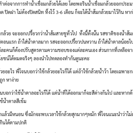
็ทำต่อจากการทำน้ำเชื่อมกล้วยได้เลย โดยพอรินน้ำเชื่อมกล้วยออกประมาณ
 ปิดฝา ไม่ต้องปิดสนิท ทิ้งไว้ 3-6 เดือน ก็จะได้น้ำส้มกล้วยมาไว้กิน ห
ล้วย จะออกเปรี้ยวกว่าน้ำส้มสายชูทั่วไป ทั้งนี้ทั้งนั้น รสชาติของน้ำส้
ปตอนแรก ถ้าใส่น้ำตาลมาก รสจะออกเปรี้ยวปนหวาน ถ้าใส่น้ำตาลน้อยไป 
 แต่ละคนก็ต้องปรับสูตรตามความชอบของแต่ละคนเอง ส่วนกากที่เหลือจา
้ประโยชน์ได้หมดจริงๆ ลองนำไปทดลองทำกันดูนะคะ
อะไร พี่โจนบอกว่าใช้กล้วยอะไรก็ได้ แต่ถ้าใช้กล้วยน้ำว้า โดยเฉพาะก
ูก หาง่าย
จนบอกว่าใช้น้ำตาลอะไรก็ได้ แต่น้ำที่ได้ออกมาก็จะสีต่างกันไป และหา
ช้น้ำตาลสีเข้ม
ักแล้วมีหนอน ซึ่งมักจะพบเวลาใช้กล้วยสุกมากๆหมัก พี่โจนแนะนำว่าไม
ินได้ตามปกติ