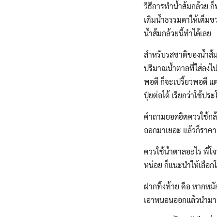
วิธีการทำน้ำส้มกล้วย ก
เติมน้ำธรรมดาให้เต็มขวด
น้ำส้มกล้วยนี้ทำได้เลย
สำหรับรสชาติของน้ำส้มก
ปริมาณน้ำตาลที่ใส่ลงไ
พอดี ก็จะเปรี้ยวพอดี
ปุ๋ยต่อได้ เรียกว่าใช
คำถามยอดฮิตควรใช้กล้วย
ออกมาเยอะ แล้วก็ราคาถ
ควรใช้น้ำตาลอะไร พี่โ
หน่อย ก็แนะนำให้เลือกใ
ฝากทิ้งท้าย คือ หากหม
เอาหนอนออกแล้วนำมาก