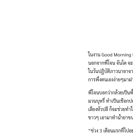
ในงาน Good Morning B
นอกจากพี่โจน จันได จ
ในวันปฏิบัติภาวนาอาจาร
การพึ่งตนเองง่ายๆมาฝา
พี่โจนบอกว่ากล้วยเป็นพ
มวนบุหรี่ ทำเป็นเชือก
เลียงหัวปลี ก็จะช่วยท
ขาวๆ เอามาทำน้ำยาขน
“ช่วง 3 เดือนแรกที่ไปอย