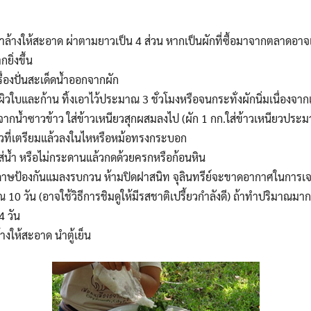
Search
Search
for:
าล้างให้สะอาด ผ่าตามยาวเป็น 4 ส่วน หากเป็นผักที่ซื้อมาจากตลาดอ
ยิ่งขึ้น
ครื่องปั่นสะเด็ดน้ำออกจากผัก
ผิวใบและก้าน ทิ้งเอาไว้ประมาณ 3 ชั่วโมงหรือจนกระทั่งผักนิ่มเนื่องจา
ากน้ำซาวข้าว ใส่ข้าวเหนียวสุกผสมลงไป (ผัก 1 กก.ใส่ข้าวเหนียวประม
าวที่เตรียมแล้วลงในไหหรือหม้อทรงกระบอก
ส่น้ำ หรือไม่กระดานแล้วกดด้วยครกหรือก้อนหิน
ดาษป้องกันแมลงรบกวน ห้ามปิดฝาสนิท จุลินทรีย์จะขาดอากาศในการเจ
10 วัน (อาจใช้วิธีการชิมดูให้มีรสชาติเปรี้ยวกำลังดี) ถ้าทำปริมาณ
4 วัน
ล้างให้สะอาด นำตู้เย็น