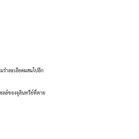
ติมรำละเอียดผสมไปอีก
ซลล์ของจุลินทรีย์ที่ตาย