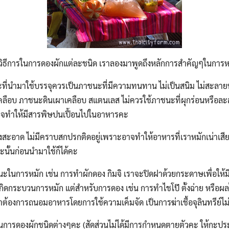
รือวิธีการในการดองผักแต่ละชนิด เราลองมาพูดถึงหลักการสำคัญๆในกา
ี่นำมาใช้บรรจุควรเป็นภาชนะที่มีความทนทาน ไม่เป็นสนิม ไม่สะลายหร
ม้อเคลือบ ภาชนะดินเผาเคลือบ สแตนเลส ไม่ควรใช้ภาชนะที่ผุกร่อนหรือละ
อาจทำให้มีสารพิษปนเปื้อนไปในอาหารคะ
องสะอาด ไม่มีคราบสกปรกติดอยู่เพราะอาจทำให้อาหารที่เราหมักเน่าเสียไ
นั้นก่อนนำมาใช้ก็ได้คะ
ะในการหมัก เช่น การทำผักดอง กิมจิ เราจะปิดฝาด้วยกระดาษเพื่อให้มี
ิดกระบวนการหมัก แต่สำหรับการดอง เช่น การทำไชโป๊ ตั้งฉ่าย หรือผ
ต้องการถนอมอาหารโดยการใช้ความเค็มจัด เป็นการฆ่าเชื้อจุลินทรีย์ไม่ใ
รในการดองผักชนิดต่างๆคะ (สัดส่วนไม่ได้มีการกำหนดตายตัวคะ ให้ก