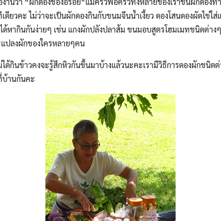
มีชื่องานว่า “ผักดองของอร่อย”แม่ครัวพ่อครัวทั้งหลายของเราขนผักดองท
นทีเดียวคะ ไม่ว่าจะเป็นผักดองกินกับขนมจีนน้ำเงี้ยว ดองโสนดองผัดไข่ใส่
ได้หากินกันง่ายๆ เช่น แกงผักปลังปลาส้ม ขนมอบสูตรโฮมเมทชนิดต่าง
ละแปลงผักของใครหลายๆคน
ม่ได้กินข้าวคงจะรู้สึกหิวกันขึ้นมาบ้างแล้วนะคะเรามีวิธีการดองผักชนิด
่บ้านกันคะ