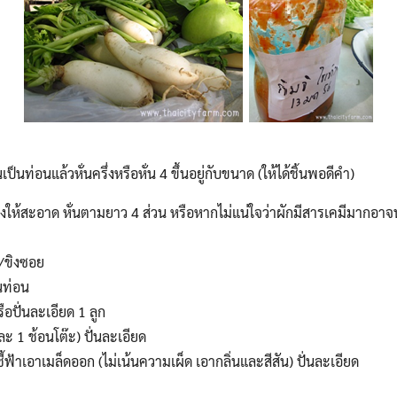
็นท่อนแล้วหั่นครึ่งหรือหั่น 4 ขึ้นอยู่กับขนาด (ให้ได้ชิ้นพอดีคำ)
้างให้สะอาด หั่นตามยาว 4 ส่วน หรือหากไม่แน่ใจว่าผักมีสารเคมีมากอ
/ขิงซอย
่นท่อน
รือปั่นละเอียด 1 ลูก
ละ 1 ช้อนโต๊ะ) ปั่นละเอียด
ี้ฟ้าเอาเมล็ดออก (ไม่เน้นความเผ็ด เอากลิ่นและสีสัน) ปั่นละเอียด