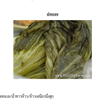
ผักดอง
ือทะเล/น้ำซาวข้าว/ข้าวเหนียวนึ่งสุก