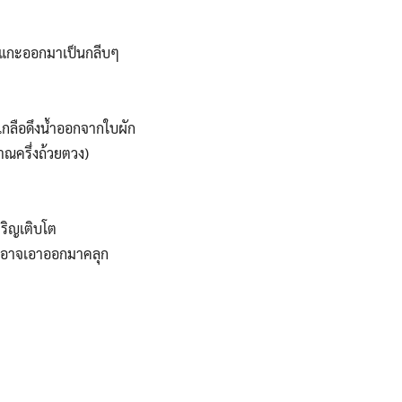
าจแกะออกมาเป็นกลีบๆ
กเกลือดึงน้ำออกจากใบผัก
าณครึ่งถ้วยตวง)
ริญเติบโต
มากอาจเอาออกมาคลุก