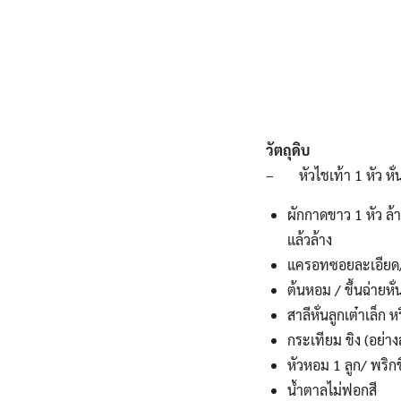
วัตถุดิบ
– หัวไชเท้า 1 หัว หั่นเป
ผักกาดขาว 1 หัว ล
แล้วล้าง
แครอทซอยละเอียด
ต้นหอม / ขึ้นฉ่ายหั
สาลีหั่นลูกเต๋าเล็ก ห
กระเทียม ขิง (อย่าง
หัวหอม 1 ลูก/ พริกช
น้ำตาลไม่ฟอกสี